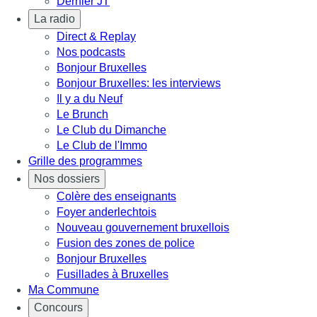
Dernier JT
La radio
Direct & Replay
Nos podcasts
Bonjour Bruxelles
Bonjour Bruxelles: les interviews
Il y a du Neuf
Le Brunch
Le Club du Dimanche
Le Club de l'Immo
Grille des programmes
Nos dossiers
Colère des enseignants
Foyer anderlechtois
Nouveau gouvernement bruxellois
Fusion des zones de police
Bonjour Bruxelles
Fusillades à Bruxelles
Ma Commune
Concours