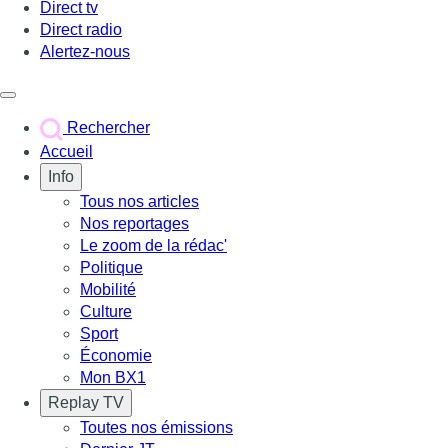
Direct tv
Direct radio
Alertez-nous
Déclencher le menu
Rechercher
Accueil
Info
Tous nos articles
Nos reportages
Le zoom de la rédac'
Politique
Mobilité
Culture
Sport
Économie
Mon BX1
Replay TV
Toutes nos émissions