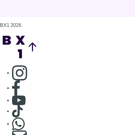
BX1 2026
Back to top
Consulter page Instagram
Consulter page Facebook
Consulter Youtube
Consulter TikTok
Nous rejoindre sur Whatsapp
S'abonner à notre newsletter