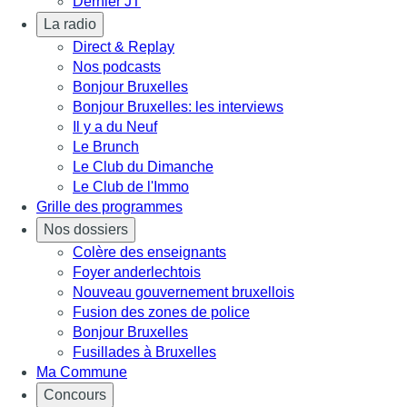
Dernier JT
La radio
Direct & Replay
Nos podcasts
Bonjour Bruxelles
Bonjour Bruxelles: les interviews
Il y a du Neuf
Le Brunch
Le Club du Dimanche
Le Club de l'Immo
Grille des programmes
Nos dossiers
Colère des enseignants
Foyer anderlechtois
Nouveau gouvernement bruxellois
Fusion des zones de police
Bonjour Bruxelles
Fusillades à Bruxelles
Ma Commune
Concours