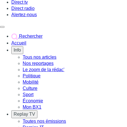
Direct tv
Direct radio
Alertez-nous
Déclencher le menu
Rechercher
Accueil
Info
Tous nos articles
Nos reportages
Le zoom de la rédac'
Politique
Mobilité
Culture
Sport
Économie
Mon BX1
Replay TV
Toutes nos émissions