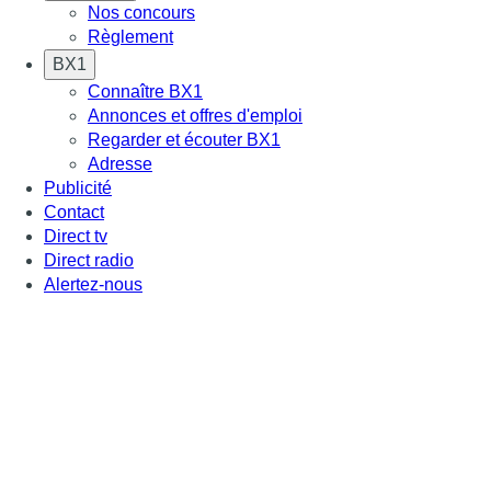
Nos concours
Règlement
BX1
Connaître BX1
Annonces et offres d'emploi
Regarder et écouter BX1
Adresse
Publicité
Contact
Direct tv
Direct radio
Alertez-nous