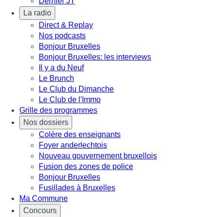
Dernier JT
La radio
Direct & Replay
Nos podcasts
Bonjour Bruxelles
Bonjour Bruxelles: les interviews
Il y a du Neuf
Le Brunch
Le Club du Dimanche
Le Club de l'Immo
Grille des programmes
Nos dossiers
Colère des enseignants
Foyer anderlechtois
Nouveau gouvernement bruxellois
Fusion des zones de police
Bonjour Bruxelles
Fusillades à Bruxelles
Ma Commune
Concours