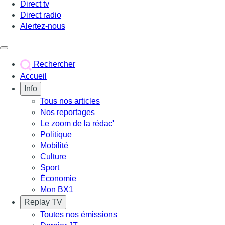
Direct tv
Direct radio
Alertez-nous
Déclencher le menu
Rechercher
Accueil
Info
Tous nos articles
Nos reportages
Le zoom de la rédac'
Politique
Mobilité
Culture
Sport
Économie
Mon BX1
Replay TV
Toutes nos émissions