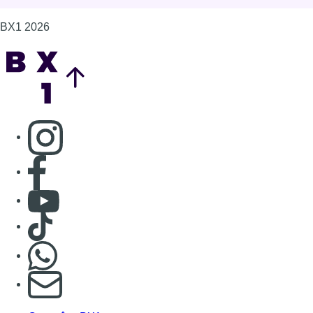
BX1 2026
Back to top
Consulter page Instagram
Consulter page Facebook
Consulter Youtube
Consulter TikTok
Nous rejoindre sur Whatsapp
S'abonner à notre newsletter