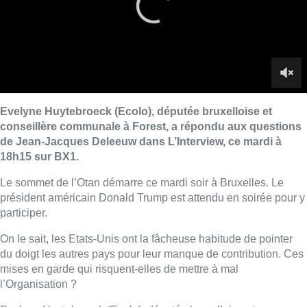
président américain Donald Trump est attendu en soirée pour y
participer.
On le sait, les Etats-Unis ont la fâcheuse habitude de pointer
du doigt les autres pays pour leur manque de contribution. Ces
mises en garde qui risquent-elles de mettre à mal
l’Organisation ?
Evelyne Huytebroeck (Ecolo), députée bruxelloise et
conseillère communale à Forest, tente d’y répondre:
“Trump n’a
pas évoqué la disparition de l’Otan. On ignore ce qu’il va
tweeter le lendemain. Même ses collaborateurs n’ont pas pu
préparer ce sommet. En plus d’être sexiste et hyper-militariste,
il est totalement imprévisible ce qui est dangereux en matière
de politique. Il revient toujours avec le même discours à savoir
que les Européens ne contribuent pas assez. Alors, il a raison
et tort à la fois. Raison si on prend le chiffre brut aujourd’hui,
tort si on regarde la progression de ces dernières années.”
Finalement, que demande Donald Trump ? “
Je ne sais pas ce
qu’il veut
, continue Evelyne Huytebroeck.
Nous avons