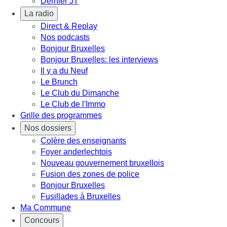
Dernier JT
La radio
Direct & Replay
Nos podcasts
Bonjour Bruxelles
Bonjour Bruxelles: les interviews
Il y a du Neuf
Le Brunch
Le Club du Dimanche
Le Club de l'Immo
Grille des programmes
Nos dossiers
Colère des enseignants
Foyer anderlechtois
Nouveau gouvernement bruxellois
Fusion des zones de police
Bonjour Bruxelles
Fusillades à Bruxelles
Ma Commune
Concours