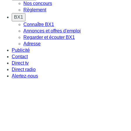
Nos concours
Règlement
BX1
Connaître BX1
Annonces et offres d'emploi
Regarder et écouter BX1
Adresse
Publicité
Contact
Direct tv
Direct radio
Alertez-nous