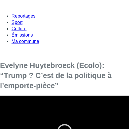
Reportages
Sport
Culture
Émissions
Ma commune
Evelyne Huytebroeck (Ecolo):
“Trump ? C’est de la politique à
l’emporte-pièce”
Evelyne Huytebroeck (Ecolo), députée bruxelloise et
conseillère communale à Forest, a répondu aux questions
de Jean-Jacques Deleeuw dans L’Interview, ce mardi à
18h15 sur BX1.
Le sommet de l’Otan démarre ce mardi soir à Bruxelles. Le