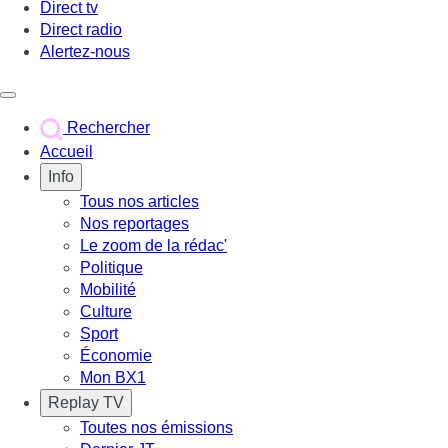
Direct tv
Direct radio
Alertez-nous
Déclencher le menu
Rechercher
Accueil
Info
Tous nos articles
Nos reportages
Le zoom de la rédac'
Politique
Mobilité
Culture
Sport
Économie
Mon BX1
Replay TV
Toutes nos émissions