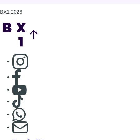
Consulter Youtube
Consulter TikTok
Nous rejoindre sur Whatsapp
S'abonner à notre newsletter
Connaître BX1
Publicité
Offres d'emploi
Contact
Mentions légales
Politique de cookies (UE)
Gérer les cookies