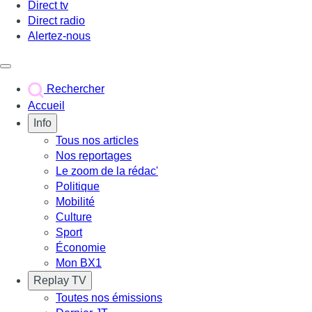
Direct tv
Direct radio
Alertez-nous
Déclencher le menu
Rechercher
Accueil
Info
Tous nos articles
Nos reportages
Le zoom de la rédac'
Politique
Mobilité
Culture
Sport
Économie
Mon BX1
Replay TV
Toutes nos émissions