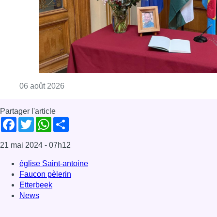
Consulter l'article "La Commune d’Ixelles 
06 août 2026
Partager l'article
Facebook
Twitter
WhatsApp
Share
21 mai 2024
- 07h12
église Saint-antoine
Faucon pèlerin
Etterbeek
News