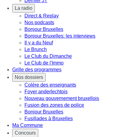
Dernier JT
La radio
Direct & Replay
Nos podcasts
Bonjour Bruxelles
Bonjour Bruxelles: les interviews
Il y a du Neuf
Le Brunch
Le Club du Dimanche
Le Club de l'Immo
Grille des programmes
Nos dossiers
Colère des enseignants
Foyer anderlechtois
Nouveau gouvernement bruxellois
Fusion des zones de police
Bonjour Bruxelles
Fusillades à Bruxelles
Ma Commune
Concours