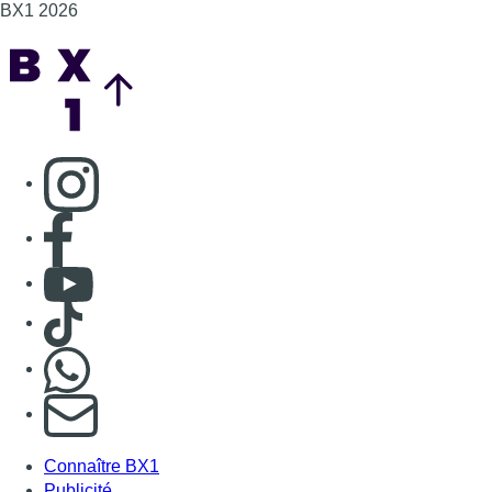
BX1 2026
Back to top
Consulter page Instagram
Consulter page Facebook
Consulter Youtube
Consulter TikTok
Nous rejoindre sur Whatsapp
S'abonner à notre newsletter
Connaître BX1
Publicité