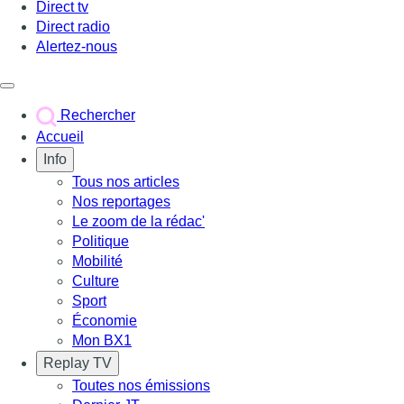
Direct tv
Direct radio
Alertez-nous
Déclencher le menu
Rechercher
Accueil
Info
Tous nos articles
Nos reportages
Le zoom de la rédac'
Politique
Mobilité
Culture
Sport
Économie
Mon BX1
Replay TV
Toutes nos émissions