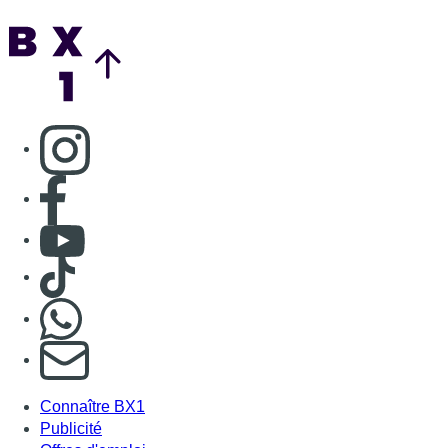
Nous rejoindre sur Whatsapp
S'abonner à notre newsletter
Connaître BX1
Publicité
Offres d'emploi
Contact
Mentions légales
Politique de cookies (UE)
Gérer les cookies