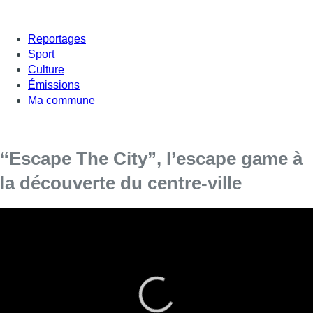
Reportages
Sport
Culture
Émissions
Ma commune
“Escape The City”, l’escape game à
la découverte du centre-ville
Les escapes games ont la cote en ce moment. L'”Escape
The city” est un nouveau jeu de piste qui se passe à
l’extérieur. L’objectif : résoudre une enquête pour tenter de
trouver le Manneken Pis d’or.
L’escape game ‘Escape the City” se présente comme un jeu de
piste. C’est une autre manière de découvrir le centre de la ville.