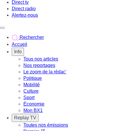
Direct tv
Direct radio
Alertez-nous
Déclencher le menu
Rechercher
Accueil
Info
Tous nos articles
Nos reportages
Le zoom de la rédac'
Politique
Mobilité
Culture
Sport
Économie
Mon BX1
Replay TV
Toutes nos émissions