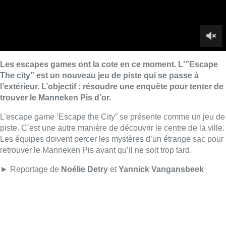
Les équipes doivent percer les mystères d’un étrange sac pour
retrouver le Manneken Pis avant qu’il ne soit trop tard.
► Reportage de
Noélie Detry
et
Yannick Vangansbeek
Lire aussi :
La 718e plantation du Meyboom
célébrée sous les vivats à Bruxelles