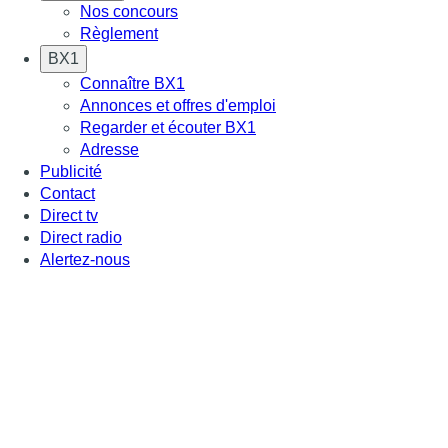
Nos concours
Règlement
BX1
Connaître BX1
Annonces et offres d'emploi
Regarder et écouter BX1
Adresse
Publicité
Contact
Direct tv
Direct radio
Alertez-nous