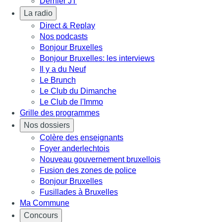
Dernier JT
La radio
Direct & Replay
Nos podcasts
Bonjour Bruxelles
Bonjour Bruxelles: les interviews
Il y a du Neuf
Le Brunch
Le Club du Dimanche
Le Club de l'Immo
Grille des programmes
Nos dossiers
Colère des enseignants
Foyer anderlechtois
Nouveau gouvernement bruxellois
Fusion des zones de police
Bonjour Bruxelles
Fusillades à Bruxelles
Ma Commune
Concours