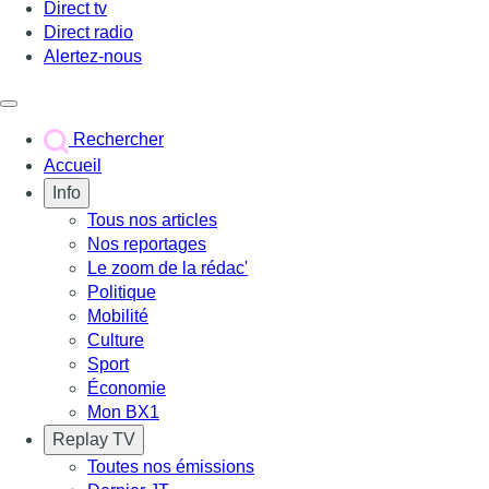
Direct tv
Direct radio
Alertez-nous
Déclencher le menu
Rechercher
Accueil
Info
Tous nos articles
Nos reportages
Le zoom de la rédac'
Politique
Mobilité
Culture
Sport
Économie
Mon BX1
Replay TV
Toutes nos émissions