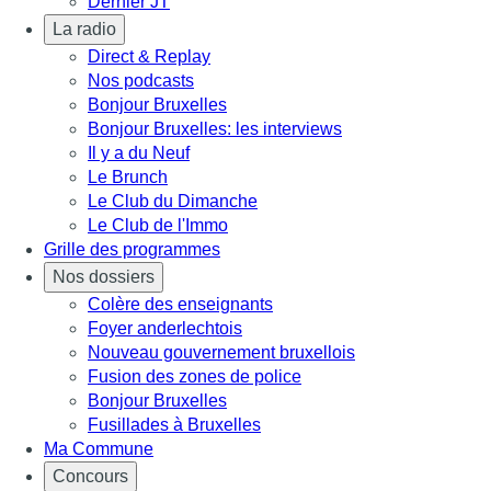
Dernier JT
La radio
Direct & Replay
Nos podcasts
Bonjour Bruxelles
Bonjour Bruxelles: les interviews
Il y a du Neuf
Le Brunch
Le Club du Dimanche
Le Club de l'Immo
Grille des programmes
Nos dossiers
Colère des enseignants
Foyer anderlechtois
Nouveau gouvernement bruxellois
Fusion des zones de police
Bonjour Bruxelles
Fusillades à Bruxelles
Ma Commune
Concours