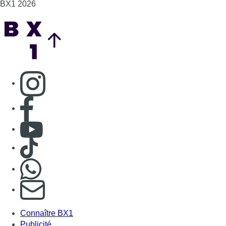
BX1 2026
Back to top
Consulter page Instagram
Consulter page Facebook
Consulter Youtube
Consulter TikTok
Nous rejoindre sur Whatsapp
S'abonner à notre newsletter
Connaître BX1
Publicité