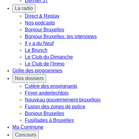
Dernier JT
La radio
Direct & Replay
Nos podcasts
Bonjour Bruxelles
Bonjour Bruxelles: les interviews
Il y a du Neuf
Le Brunch
Le Club du Dimanche
Le Club de l'Immo
Grille des programmes
Nos dossiers
Colère des enseignants
Foyer anderlechtois
Nouveau gouvernement bruxellois
Fusion des zones de police
Bonjour Bruxelles
Fusillades à Bruxelles
Ma Commune
Concours