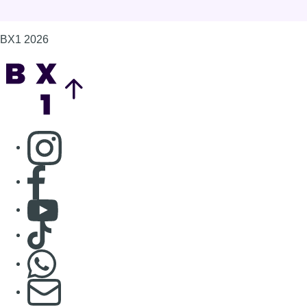
BX1 2026
Back to top
Consulter page Instagram
Consulter page Facebook
Consulter Youtube
Consulter TikTok
Nous rejoindre sur Whatsapp
S'abonner à notre newsletter