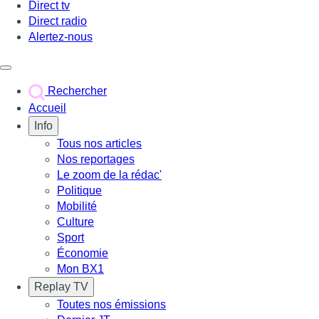
Direct tv
Direct radio
Alertez-nous
Déclencher le menu
Rechercher
Accueil
Info
Tous nos articles
Nos reportages
Le zoom de la rédac'
Politique
Mobilité
Culture
Sport
Économie
Mon BX1
Replay TV
Toutes nos émissions