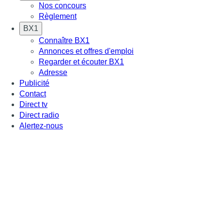
Nos concours
Règlement
BX1
Connaître BX1
Annonces et offres d'emploi
Regarder et écouter BX1
Adresse
Publicité
Contact
Direct tv
Direct radio
Alertez-nous