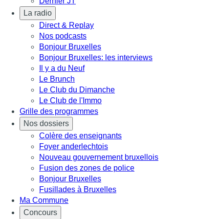
Dernier JT
La radio
Direct & Replay
Nos podcasts
Bonjour Bruxelles
Bonjour Bruxelles: les interviews
Il y a du Neuf
Le Brunch
Le Club du Dimanche
Le Club de l'Immo
Grille des programmes
Nos dossiers
Colère des enseignants
Foyer anderlechtois
Nouveau gouvernement bruxellois
Fusion des zones de police
Bonjour Bruxelles
Fusillades à Bruxelles
Ma Commune
Concours