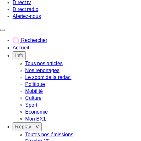
Direct tv
Direct radio
Alertez-nous
Déclencher le menu
Rechercher
Accueil
Info
Tous nos articles
Nos reportages
Le zoom de la rédac'
Politique
Mobilité
Culture
Sport
Économie
Mon BX1
Replay TV
Toutes nos émissions