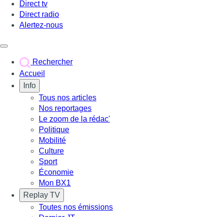
Direct tv
Direct radio
Alertez-nous
Déclencher le menu
Rechercher
Accueil
Info
Tous nos articles
Nos reportages
Le zoom de la rédac'
Politique
Mobilité
Culture
Sport
Économie
Mon BX1
Replay TV
Toutes nos émissions