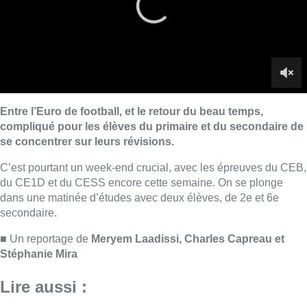
dans une matinée d’études avec deux élèves, de 2e et 6e
secondaire.
■ Un reportage de
Meryem Laadissi, Charles Capreau et
Stéphanie Mira
Lire aussi :
Jupiler Pro League : Anderlecht
surprend La Louvière dans le
temps additionnel