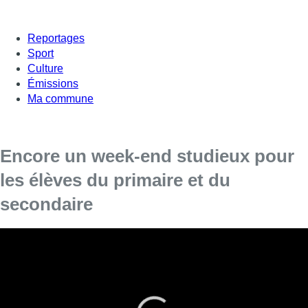
Reportages
Sport
Culture
Émissions
Ma commune
Encore un week-end studieux pour
les élèves du primaire et du
secondaire
Entre l’Euro de football, et le retour du beau temps,
compliqué pour les élèves du primaire et du secondaire de
se concentrer sur leurs révisions.
C’est pourtant un week-end crucial, avec les épreuves du CEB,
du CE1D et du CESS encore cette semaine. On se plonge