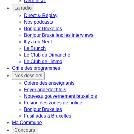
Dernier JT
La radio
Direct & Replay
Nos podcasts
Bonjour Bruxelles
Bonjour Bruxelles: les interviews
Il y a du Neuf
Le Brunch
Le Club du Dimanche
Le Club de l'Immo
Grille des programmes
Nos dossiers
Colère des enseignants
Foyer anderlechtois
Nouveau gouvernement bruxellois
Fusion des zones de police
Bonjour Bruxelles
Fusillades à Bruxelles
Ma Commune
Concours