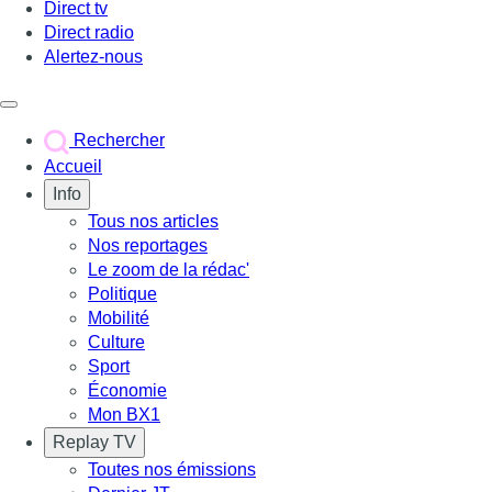
Direct tv
Direct radio
Alertez-nous
Déclencher le menu
Rechercher
Accueil
Info
Tous nos articles
Nos reportages
Le zoom de la rédac'
Politique
Mobilité
Culture
Sport
Économie
Mon BX1
Replay TV
Toutes nos émissions