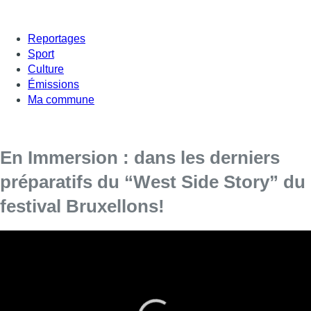
Reportages
Sport
Culture
Émissions
Ma commune
En Immersion : dans les derniers
préparatifs du “West Side Story” du
festival Bruxellons!
Un nouveau numéro de votre magazine “
En
Immersion
“.
Cette année, pour fêter ses vingt-cinq ans, le festival
Bruxellons!, au Karreveld, propose la célèbre comédie