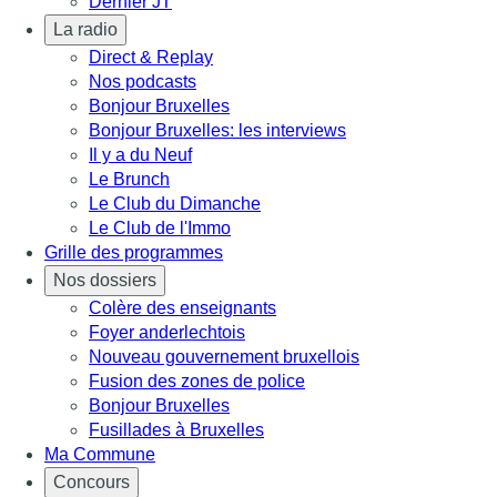
Dernier JT
La radio
Direct & Replay
Nos podcasts
Bonjour Bruxelles
Bonjour Bruxelles: les interviews
Il y a du Neuf
Le Brunch
Le Club du Dimanche
Le Club de l'Immo
Grille des programmes
Nos dossiers
Colère des enseignants
Foyer anderlechtois
Nouveau gouvernement bruxellois
Fusion des zones de police
Bonjour Bruxelles
Fusillades à Bruxelles
Ma Commune
Concours