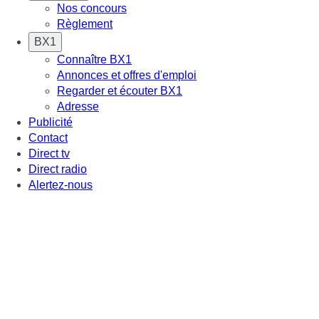
Nos concours
Règlement
BX1
Connaître BX1
Annonces et offres d'emploi
Regarder et écouter BX1
Adresse
Publicité
Contact
Direct tv
Direct radio
Alertez-nous