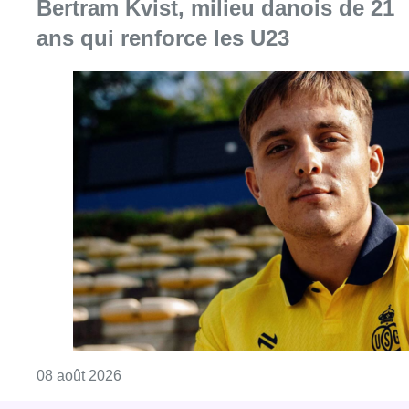
Consulter l'article "L’Union Saint-Gilloise at
08 août 2026
Partager l'article
Facebook
Twitter
WhatsApp
Share
30 juin 2023
- 18h20
Modifié le
01 juillet 2023
- 11h34
Comédie musicale
En Immersion
Festival Bruxellons
Karreveld
Théâtre