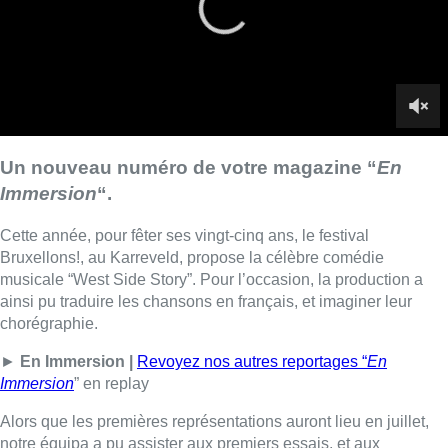
musicale “West Side Story”. Pour l’occasion, la production a
ainsi pu traduire les chansons en français, et imaginer leur
chorégraphie.
►
En Immersion |
Revoyez nos autres reportages “
En
Immersion
” en replay
Alors que les premières représentations auront lieu en juillet,
notre équipa a pu assister aux premiers essais, et aux
différentes répétitions.
■ Documentaire de
Vanessa Lhuillier
et
Marjorie
Fellinger
, avec
Laurence Paciarelli
et
Antoine Martens
Lire aussi :
Un nouveau club de MMA ouvre
ses portes à Evere : “C’est pas