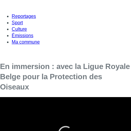
Reportages
Sport
Culture
Émissions
Ma commune
En immersion : avec la Ligue Royale
Belge pour la Protection des
Oiseaux
Pour ce nouveau numéro d’”En Immersion”,
notre équipe suit la Ligue Royale Belge pour la
Protection des Oiseaux dans leur centre de
soins à Anderlecht.