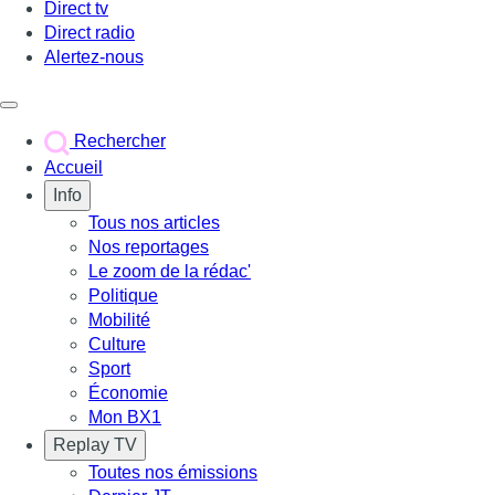
Direct tv
Direct radio
Alertez-nous
Déclencher le menu
Rechercher
Accueil
Info
Tous nos articles
Nos reportages
Le zoom de la rédac'
Politique
Mobilité
Culture
Sport
Économie
Mon BX1
Replay TV
Toutes nos émissions