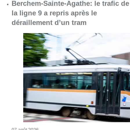
Consulter l'article "Berchem-Sainte-Agathe: le
07 août 2026
Partager l'article
Facebook
Twitter
WhatsApp
Share
02 juin 2023
- 18h32
Modifié le
03 juin 2023
- 11h10
Biodiversité
En Immersion
Ligue Royale Belge pour la Protection des Oiseaux
News