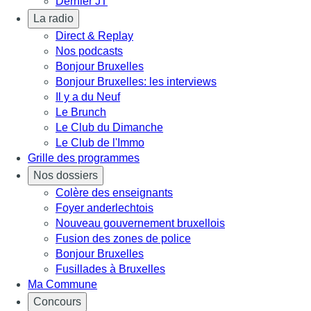
Dernier JT
La radio
Direct & Replay
Nos podcasts
Bonjour Bruxelles
Bonjour Bruxelles: les interviews
Il y a du Neuf
Le Brunch
Le Club du Dimanche
Le Club de l'Immo
Grille des programmes
Nos dossiers
Colère des enseignants
Foyer anderlechtois
Nouveau gouvernement bruxellois
Fusion des zones de police
Bonjour Bruxelles
Fusillades à Bruxelles
Ma Commune
Concours