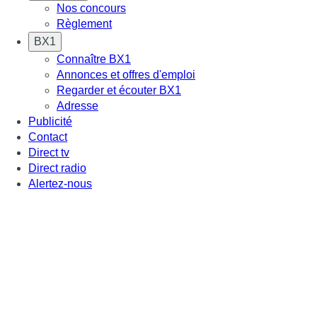
Nos concours
Règlement
BX1
Connaître BX1
Annonces et offres d'emploi
Regarder et écouter BX1
Adresse
Publicité
Contact
Direct tv
Direct radio
Alertez-nous