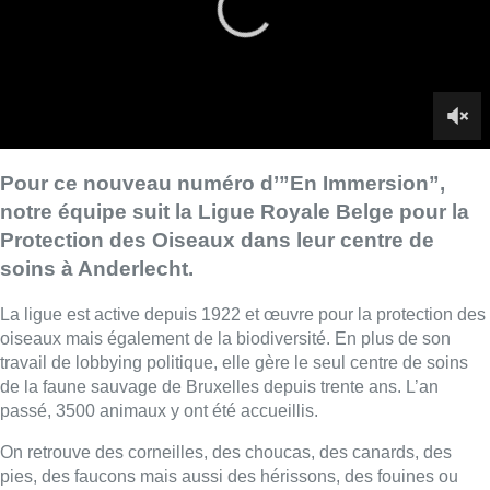
La ligue est active depuis 1922 et œuvre pour la protection des
oiseaux mais également de la biodiversité. En plus de son
travail de lobbying politique, elle gère le seul centre de soins
de la faune sauvage de Bruxelles depuis trente ans. L’an
passé, 3500 animaux y ont été accueillis.
On retrouve des corneilles, des choucas, des canards, des
pies, des faucons mais aussi des hérissons, des fouines ou
encore des renardeaux. Pendant une journée, notre équipe a
suivi les soigneuses qui sont au four et au moulin pour tenter
de sauver les animaux blessés apportés par les bruxellois et
les pompiers.
►
Lire aussi |
Les refuges animaliers s’inquiètent de la hausse
des retours d’adoption
■
Reportage de
Vanessa Lhuillier
,
Morgane Van
Hoobrouck
et
Laurence Paciarelli
Lire aussi :