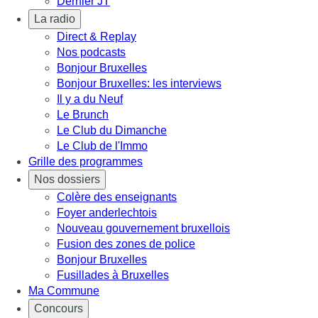
Dernier JT
La radio
Direct & Replay
Nos podcasts
Bonjour Bruxelles
Bonjour Bruxelles: les interviews
Il y a du Neuf
Le Brunch
Le Club du Dimanche
Le Club de l'Immo
Grille des programmes
Nos dossiers
Colère des enseignants
Foyer anderlechtois
Nouveau gouvernement bruxellois
Fusion des zones de police
Bonjour Bruxelles
Fusillades à Bruxelles
Ma Commune
Concours