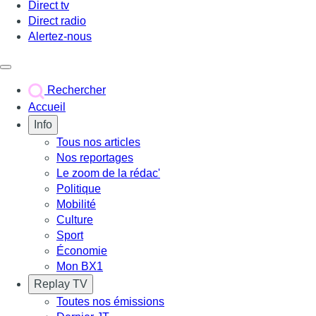
Direct tv
Direct radio
Alertez-nous
Déclencher le menu
Rechercher
Accueil
Info
Tous nos articles
Nos reportages
Le zoom de la rédac'
Politique
Mobilité
Culture
Sport
Économie
Mon BX1
Replay TV
Toutes nos émissions