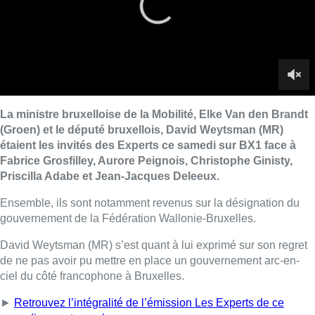
Ensemble, ils sont notamment revenus sur la désignation du
gouvernement de la Fédération Wallonie-Bruxelles.
David Weytsman (MR) s’est quant à lui exprimé sur son regret
de ne pas avoir pu mettre en place un gouvernement arc-en-
ciel du côté francophone à Bruxelles.
►
Retrouvez l’intégralité de l’émission Les Experts de ce
samedi sur notre replay
Lire aussi :
Météo: du soleil et jusqu’à 28°C ce
samedi, l’avertissement jaune à la
chaleur activé