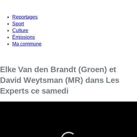
Reportages
Sport
Culture
Émissions
Ma commune
Elke Van den Brandt (Groen) et
David Weytsman (MR) dans Les
Experts ce samedi
La ministre bruxelloise de la Mobilité, Elke Van den Brandt
(Groen) et le député bruxellois, David Weytsman (MR)
étaient les invités des Experts ce samedi sur BX1 face à
Fabrice Grosfilley, Aurore Peignois, Christophe Ginisty,
Priscilla Adabe et Jean-Jacques Deleeux.