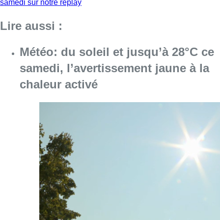
Consulter l'article "Météo: du soleil et jusqu
08 août 2026
Coups de feu sur fond de “rivalité
amoureuse” à Uccle: une personne
blessée à la jambe