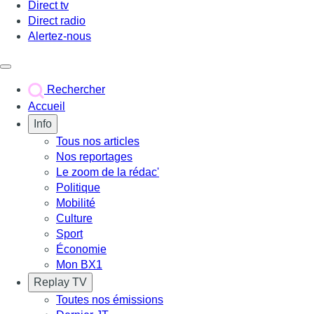
Direct tv
Direct radio
Alertez-nous
Déclencher le menu
Rechercher
Accueil
Info
Tous nos articles
Nos reportages
Le zoom de la rédac'
Politique
Mobilité
Culture
Sport
Économie
Mon BX1
Replay TV
Toutes nos émissions