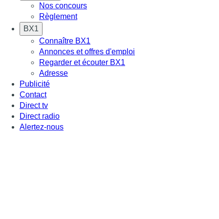
Nos concours
Règlement
BX1
Connaître BX1
Annonces et offres d'emploi
Regarder et écouter BX1
Adresse
Publicité
Contact
Direct tv
Direct radio
Alertez-nous