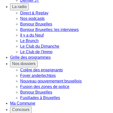
Dernier JT
La radio
Direct & Replay
Nos podcasts
Bonjour Bruxelles
Bonjour Bruxelles: les interviews
Il y a du Neuf
Le Brunch
Le Club du Dimanche
Le Club de l'Immo
Grille des programmes
Nos dossiers
Colère des enseignants
Foyer anderlechtois
Nouveau gouvernement bruxellois
Fusion des zones de police
Bonjour Bruxelles
Fusillades à Bruxelles
Ma Commune
Concours