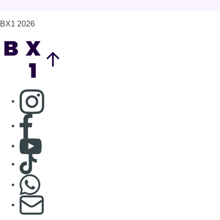
Consulter Youtube
Consulter TikTok
Nous rejoindre sur Whatsapp
S'abonner à notre newsletter
Connaître BX1
Publicité
Offres d'emploi
Contact
Mentions légales
Politique de cookies (UE)
Gérer les cookies