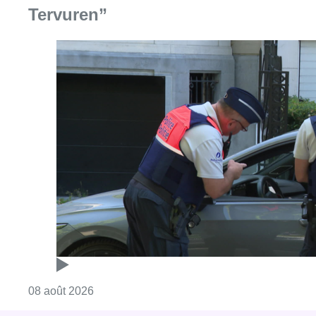
Consulter l'article "Marathon de contrôles d
08 août 2026
Partager l'article
Facebook
Twitter
WhatsApp
Share
01 juillet 2024
- 17h16
Modifié le
13 août 2024
- 15h58
Elections françaises
Politique
Ixelles
News
Reportages