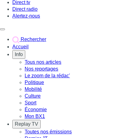
Direct tv
Direct radio
Alertez-nous
Déclencher le menu
Rechercher
Accueil
Info
Tous nos articles
Nos reportages
Le zoom de la rédac'
Politique
Mobilité
Culture
Sport
Économie
Mon BX1
Replay TV
Toutes nos émissions