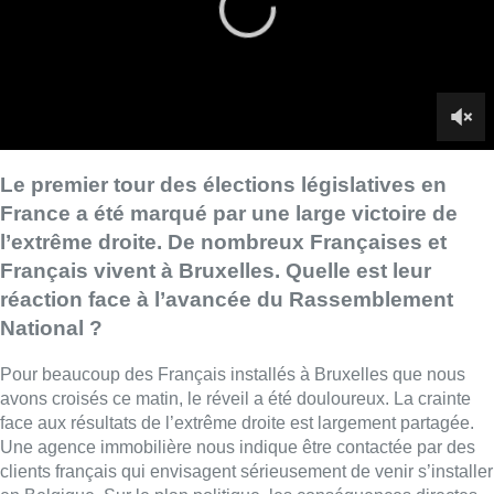
réaction face à l’avancée du Rassemblement
National ?
Pour beaucoup des Français installés à Bruxelles que nous
avons croisés ce matin, le réveil a été douloureux. La crainte
face aux résultats de l’extrême droite est largement partagée.
Une agence immobilière nous indique être contactée par des
clients français qui envisagent sérieusement de venir s’installer
en Belgique. Sur le plan politique, les conséquences directes
chez nous du scrutin français seront limitées, selon le
politologue Pascal Delwit.
►Reportage de
Thomas Dufrane
et
Nicolas Scheenaerts
►Lire aussi||
Législatives: pour les Français du Benelux, un
duel entre la candidate socialiste et le macroniste
►
L’edito de Fabrice Grosfilley
Lire aussi :
Deux personnes hospitalisées