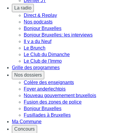
Dernier JT
La radio
Direct & Replay
Nos podcasts
Bonjour Bruxelles
Bonjour Bruxelles: les interviews
Il y a du Neuf
Le Brunch
Le Club du Dimanche
Le Club de l'Immo
Grille des programmes
Nos dossiers
Colère des enseignants
Foyer anderlechtois
Nouveau gouvernement bruxellois
Fusion des zones de police
Bonjour Bruxelles
Fusillades à Bruxelles
Ma Commune
Concours