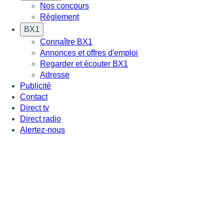
Nos concours
Règlement
BX1
Connaître BX1
Annonces et offres d'emploi
Regarder et écouter BX1
Adresse
Publicité
Contact
Direct tv
Direct radio
Alertez-nous