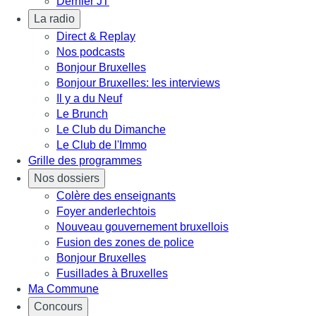
Dernier JT
La radio
Direct & Replay
Nos podcasts
Bonjour Bruxelles
Bonjour Bruxelles: les interviews
Il y a du Neuf
Le Brunch
Le Club du Dimanche
Le Club de l'Immo
Grille des programmes
Nos dossiers
Colère des enseignants
Foyer anderlechtois
Nouveau gouvernement bruxellois
Fusion des zones de police
Bonjour Bruxelles
Fusillades à Bruxelles
Ma Commune
Concours