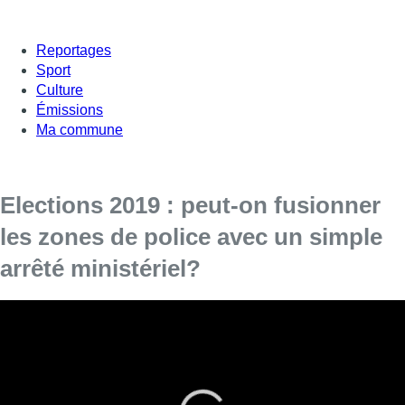
Reportages
Sport
Culture
Émissions
Ma commune
Elections 2019 : peut-on fusionner
les zones de police avec un simple
arrêté ministériel?
Les réformes de gouvernance et la fusion des communes
comme des zones de police se sont invitées dans le débat
des têtes de liste de la Région bruxelloise. Pascal Smet
(one.brussels) est évidemment un fervent défenseur de la
fusion. Pour lui, cela rendrait la gestion de la Région