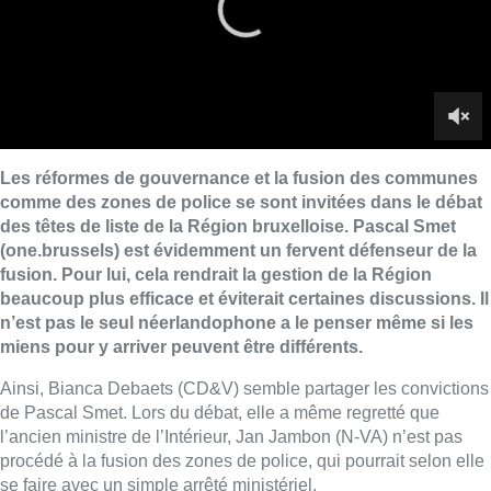
beaucoup plus efficace et éviterait certaines discussions. Il
n’est pas le seul néerlandophone a le penser même si les
miens pour y arriver peuvent être différents.
Ainsi, Bianca Debaets (CD&V) semble partager les convictions
de Pascal Smet. Lors du débat, elle a même regretté que
l’ancien ministre de l’Intérieur, Jan Jambon (N-VA) n’est pas
procédé à la fusion des zones de police, qui pourrait selon elle
se faire avec un simple arrêté ministériel.
Nous avons demandé à une constitutionnaliste si cette réforme
qui semble majeure pouvait être effectuée sans une révision de
la constitution et sans l’ouverture d’un débat communautaire
houleux.
Pour Céline Romainville, l’article 9 de la Loi du 7 décembre
1998 organisant un service de police intégré, structuré à deux
niveaux prévoit que :
“après que l’avis des bourgmestres
concernés, qui consultent les conseils communaux à cet effet,
ainsi que l’avis du procureur général et du gouverneur aient été
recueillis sur une proposition de répartition du ministre de