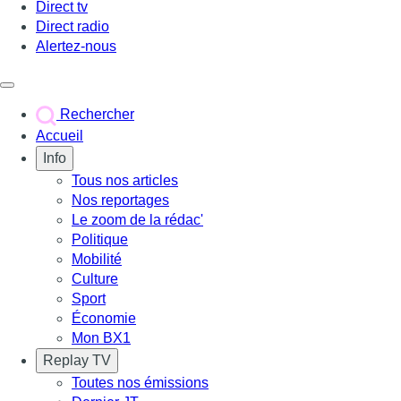
Direct tv
Direct radio
Alertez-nous
Déclencher le menu
Rechercher
Accueil
Info
Tous nos articles
Nos reportages
Le zoom de la rédac'
Politique
Mobilité
Culture
Sport
Économie
Mon BX1
Replay TV
Toutes nos émissions