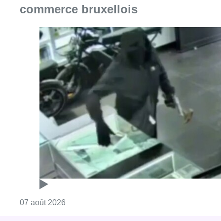
Consulter l'article "Deux mineurs interpell
07 août 2026
Partager l'article
Facebook
Twitter
WhatsApp
Share
14 mai 2019
- 10h00
Bianca Debaets
Fusion
zone de police
Élections 2019
News
Offres d’emploi