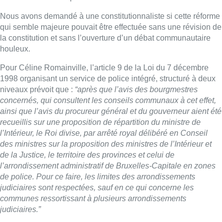
l’Intérieur, le Roi divise, par arrêté royal délibéré en Conseil
des ministres sur la proposition des ministres de l’Intérieur et
de la Justice, le territoire des provinces et celui de
l’arrondissement administratif de Bruxelles-Capitale en zones
de police. Pour ce faire, les limites des arrondissements
judiciaires sont respectées, sauf en ce qui concerne les
communes ressortissant à plusieurs arrondissements
judiciaires.”
Cela signifie que le ministre de la Justice et de l’Intérieur
auraient pu proposer la fusion des zones de police. Ils ne
peuvent par contre pas augmenter le nombre de zones.
Evidemment, une telle décision prise de manière unilatérale
sans concerter les Bruxellois, serait très mal vu par les élus
régionaux et passerait pour une déclaration de guerre ou une
ingérence de la Flandre sur la Région bruxelloise qui rêve de
plus d’autonomie.
V.L.