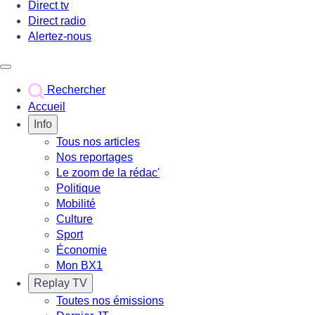
Direct tv
Direct radio
Alertez-nous
Déclencher le menu
Rechercher
Accueil
Info
Tous nos articles
Nos reportages
Le zoom de la rédac'
Politique
Mobilité
Culture
Sport
Économie
Mon BX1
Replay TV
Toutes nos émissions