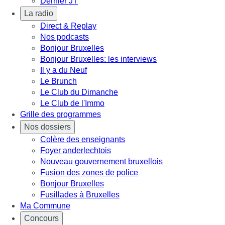
Dernier JT
La radio
Direct & Replay
Nos podcasts
Bonjour Bruxelles
Bonjour Bruxelles: les interviews
Il y a du Neuf
Le Brunch
Le Club du Dimanche
Le Club de l'Immo
Grille des programmes
Nos dossiers
Colère des enseignants
Foyer anderlechtois
Nouveau gouvernement bruxellois
Fusion des zones de police
Bonjour Bruxelles
Fusillades à Bruxelles
Ma Commune
Concours