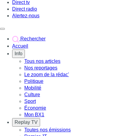
Direct tv
Direct radio
Alertez-nous
Déclencher le menu
Rechercher
Accueil
Info
Tous nos articles
Nos reportages
Le zoom de la rédac'
Politique
Mobilité
Culture
Sport
Économie
Mon BX1
Replay TV
Toutes nos émissions