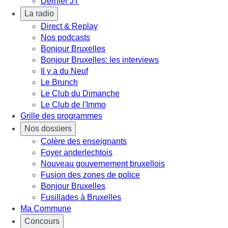
Dernier JT
La radio
Direct & Replay
Nos podcasts
Bonjour Bruxelles
Bonjour Bruxelles: les interviews
Il y a du Neuf
Le Brunch
Le Club du Dimanche
Le Club de l'Immo
Grille des programmes
Nos dossiers
Colère des enseignants
Foyer anderlechtois
Nouveau gouvernement bruxellois
Fusion des zones de police
Bonjour Bruxelles
Fusillades à Bruxelles
Ma Commune
Concours