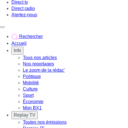
Direct tv
Direct radio
Alertez-nous
Déclencher le menu
Rechercher
Accueil
Info
Tous nos articles
Nos reportages
Le zoom de la rédac'
Politique
Mobilité
Culture
Sport
Économie
Mon BX1
Replay TV
Toutes nos émissions