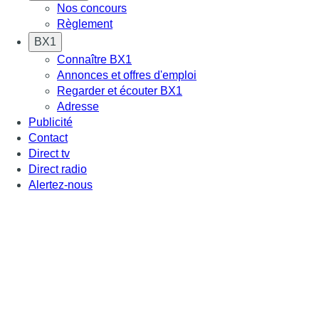
Nos concours
Règlement
BX1
Connaître BX1
Annonces et offres d'emploi
Regarder et écouter BX1
Adresse
Publicité
Contact
Direct tv
Direct radio
Alertez-nous