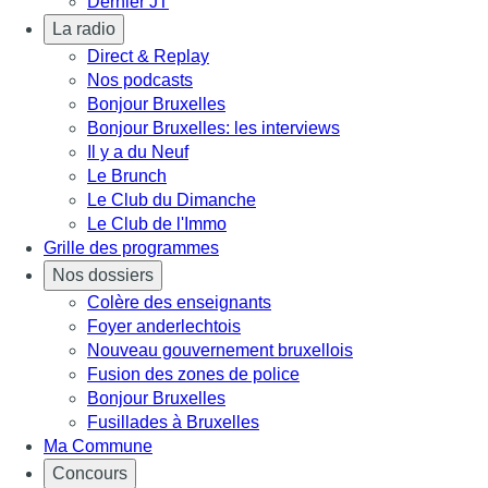
Dernier JT
La radio
Direct & Replay
Nos podcasts
Bonjour Bruxelles
Bonjour Bruxelles: les interviews
Il y a du Neuf
Le Brunch
Le Club du Dimanche
Le Club de l'Immo
Grille des programmes
Nos dossiers
Colère des enseignants
Foyer anderlechtois
Nouveau gouvernement bruxellois
Fusion des zones de police
Bonjour Bruxelles
Fusillades à Bruxelles
Ma Commune
Concours