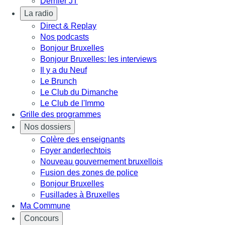
Dernier JT
La radio
Direct & Replay
Nos podcasts
Bonjour Bruxelles
Bonjour Bruxelles: les interviews
Il y a du Neuf
Le Brunch
Le Club du Dimanche
Le Club de l'Immo
Grille des programmes
Nos dossiers
Colère des enseignants
Foyer anderlechtois
Nouveau gouvernement bruxellois
Fusion des zones de police
Bonjour Bruxelles
Fusillades à Bruxelles
Ma Commune
Concours