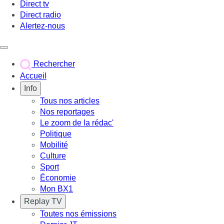
Direct tv
Direct radio
Alertez-nous
Déclencher le menu
Rechercher
Accueil
Info
Tous nos articles
Nos reportages
Le zoom de la rédac'
Politique
Mobilité
Culture
Sport
Économie
Mon BX1
Replay TV
Toutes nos émissions