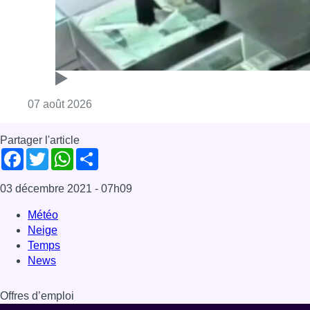
Consulter l'article "Deux mineurs interpell
07 août 2026
Partager l'article
Facebook
Twitter
WhatsApp
Share
03 décembre 2021
- 07h09
Météo
Neige
Temps
News
Offres d’emploi