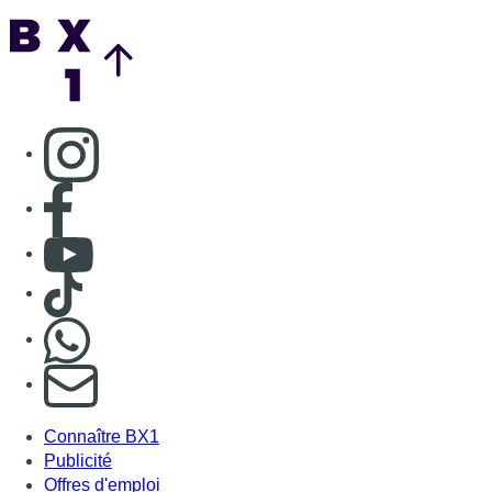
Back to top
Consulter page Instagram
Consulter page Facebook
Consulter Youtube
Consulter TikTok
Nous rejoindre sur Whatsapp
S'abonner à notre newsletter
Connaître BX1
Publicité
Offres d'emploi