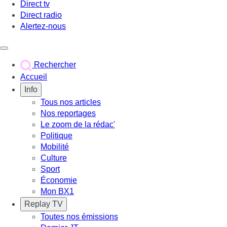
Direct tv
Direct radio
Alertez-nous
Déclencher le menu
Rechercher
Accueil
Info
Tous nos articles
Nos reportages
Le zoom de la rédac'
Politique
Mobilité
Culture
Sport
Économie
Mon BX1
Replay TV
Toutes nos émissions