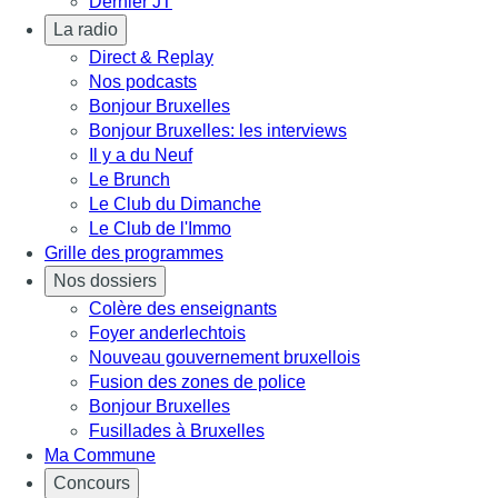
Dernier JT
La radio
Direct & Replay
Nos podcasts
Bonjour Bruxelles
Bonjour Bruxelles: les interviews
Il y a du Neuf
Le Brunch
Le Club du Dimanche
Le Club de l'Immo
Grille des programmes
Nos dossiers
Colère des enseignants
Foyer anderlechtois
Nouveau gouvernement bruxellois
Fusion des zones de police
Bonjour Bruxelles
Fusillades à Bruxelles
Ma Commune
Concours