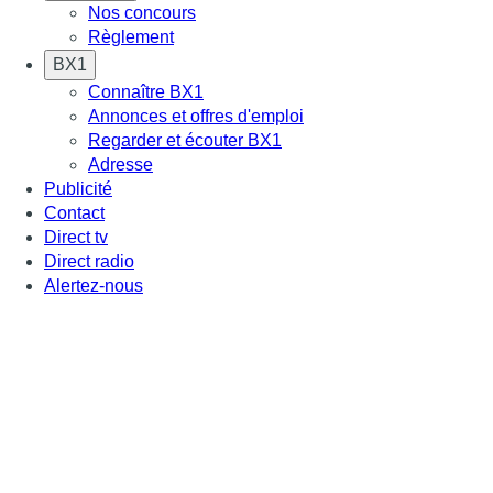
Nos concours
Règlement
BX1
Connaître BX1
Annonces et offres d'emploi
Regarder et écouter BX1
Adresse
Publicité
Contact
Direct tv
Direct radio
Alertez-nous