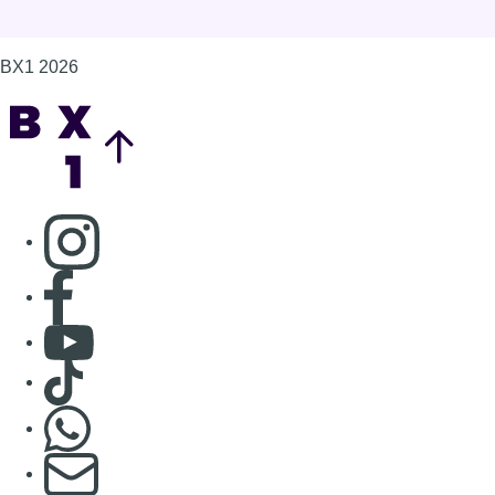
BX1 2026
Back to top
Consulter page Instagram
Consulter page Facebook
Consulter Youtube
Consulter TikTok
Nous rejoindre sur Whatsapp
S'abonner à notre newsletter