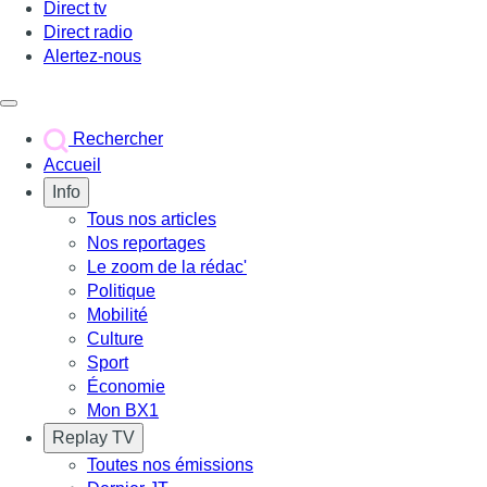
Direct tv
Direct radio
Alertez-nous
Déclencher le menu
Rechercher
Accueil
Info
Tous nos articles
Nos reportages
Le zoom de la rédac'
Politique
Mobilité
Culture
Sport
Économie
Mon BX1
Replay TV
Toutes nos émissions