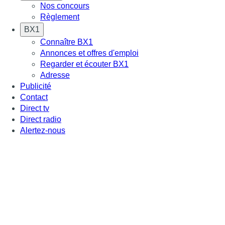
Nos concours
Règlement
BX1
Connaître BX1
Annonces et offres d'emploi
Regarder et écouter BX1
Adresse
Publicité
Contact
Direct tv
Direct radio
Alertez-nous