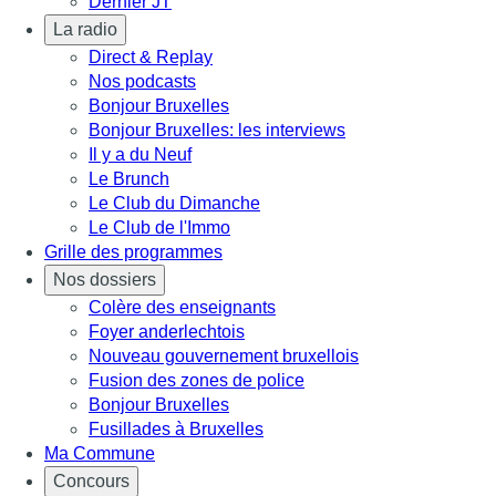
Dernier JT
La radio
Direct & Replay
Nos podcasts
Bonjour Bruxelles
Bonjour Bruxelles: les interviews
Il y a du Neuf
Le Brunch
Le Club du Dimanche
Le Club de l'Immo
Grille des programmes
Nos dossiers
Colère des enseignants
Foyer anderlechtois
Nouveau gouvernement bruxellois
Fusion des zones de police
Bonjour Bruxelles
Fusillades à Bruxelles
Ma Commune
Concours