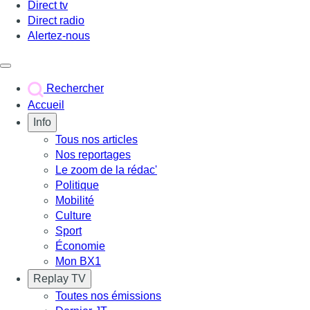
Direct tv
Direct radio
Alertez-nous
Déclencher le menu
Rechercher
Accueil
Info
Tous nos articles
Nos reportages
Le zoom de la rédac'
Politique
Mobilité
Culture
Sport
Économie
Mon BX1
Replay TV
Toutes nos émissions