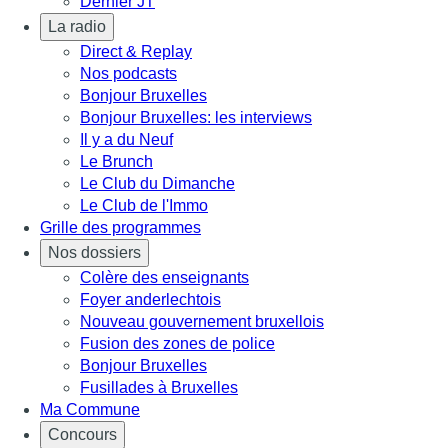
Dernier JT
La radio
Direct & Replay
Nos podcasts
Bonjour Bruxelles
Bonjour Bruxelles: les interviews
Il y a du Neuf
Le Brunch
Le Club du Dimanche
Le Club de l'Immo
Grille des programmes
Nos dossiers
Colère des enseignants
Foyer anderlechtois
Nouveau gouvernement bruxellois
Fusion des zones de police
Bonjour Bruxelles
Fusillades à Bruxelles
Ma Commune
Concours