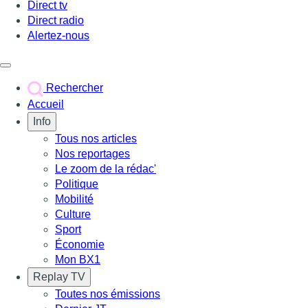
Direct tv
Direct radio
Alertez-nous
Déclencher le menu
Rechercher
Accueil
Info
Tous nos articles
Nos reportages
Le zoom de la rédac'
Politique
Mobilité
Culture
Sport
Économie
Mon BX1
Replay TV
Toutes nos émissions