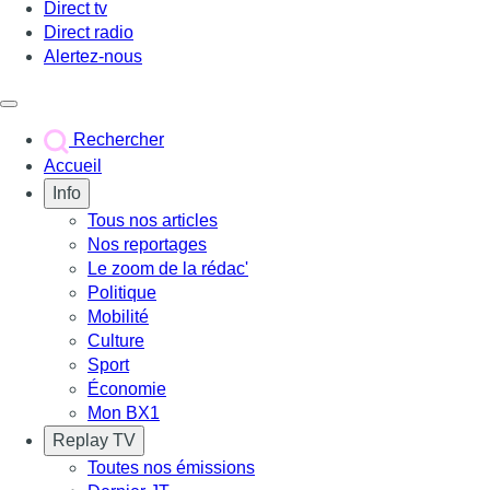
Direct tv
Direct radio
Alertez-nous
Déclencher le menu
Rechercher
Accueil
Info
Tous nos articles
Nos reportages
Le zoom de la rédac'
Politique
Mobilité
Culture
Sport
Économie
Mon BX1
Replay TV
Toutes nos émissions