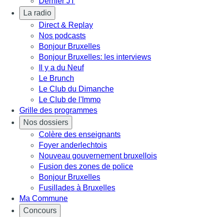
Dernier JT
La radio
Direct & Replay
Nos podcasts
Bonjour Bruxelles
Bonjour Bruxelles: les interviews
Il y a du Neuf
Le Brunch
Le Club du Dimanche
Le Club de l'Immo
Grille des programmes
Nos dossiers
Colère des enseignants
Foyer anderlechtois
Nouveau gouvernement bruxellois
Fusion des zones de police
Bonjour Bruxelles
Fusillades à Bruxelles
Ma Commune
Concours