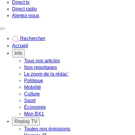
Direct tv
Direct radio
Alertez-nous
Déclencher le menu
Rechercher
Accueil
Info
Tous nos articles
Nos reportages
Le zoom de la rédac'
Politique
Mobilité
Culture
Sport
Économie
Mon BX1
Replay TV
Toutes nos émissions