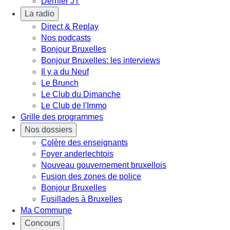
Dernier JT
La radio
Direct & Replay
Nos podcasts
Bonjour Bruxelles
Bonjour Bruxelles: les interviews
Il y a du Neuf
Le Brunch
Le Club du Dimanche
Le Club de l'Immo
Grille des programmes
Nos dossiers
Colère des enseignants
Foyer anderlechtois
Nouveau gouvernement bruxellois
Fusion des zones de police
Bonjour Bruxelles
Fusillades à Bruxelles
Ma Commune
Concours