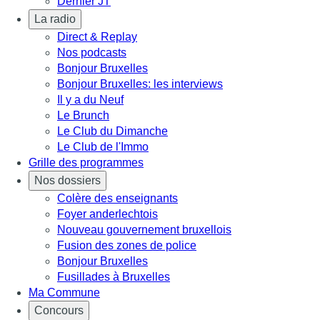
Dernier JT
La radio
Direct & Replay
Nos podcasts
Bonjour Bruxelles
Bonjour Bruxelles: les interviews
Il y a du Neuf
Le Brunch
Le Club du Dimanche
Le Club de l'Immo
Grille des programmes
Nos dossiers
Colère des enseignants
Foyer anderlechtois
Nouveau gouvernement bruxellois
Fusion des zones de police
Bonjour Bruxelles
Fusillades à Bruxelles
Ma Commune
Concours