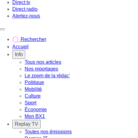
Direct tv
Direct radio
Alertez-nous
Déclencher le menu
Rechercher
Accueil
Info
Tous nos articles
Nos reportages
Le zoom de la rédac'
Politique
Mobilité
Culture
Sport
Économie
Mon BX1
Replay TV
Toutes nos émissions