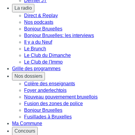
Dernier JT
La radio
Direct & Replay
Nos podcasts
Bonjour Bruxelles
Bonjour Bruxelles: les interviews
Il y a du Neuf
Le Brunch
Le Club du Dimanche
Le Club de l'Immo
Grille des programmes
Nos dossiers
Colère des enseignants
Foyer anderlechtois
Nouveau gouvernement bruxellois
Fusion des zones de police
Bonjour Bruxelles
Fusillades à Bruxelles
Ma Commune
Concours