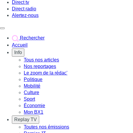
Direct tv
Direct radio
Alertez-nous
Déclencher le menu
Rechercher
Accueil
Info
Tous nos articles
Nos reportages
Le zoom de la rédac'
Politique
Mobilité
Culture
Sport
Économie
Mon BX1
Replay TV
Toutes nos émissions