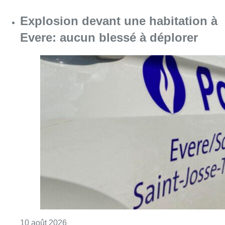
Consulter l'article "Explosion devant une ha
10 août 2026
Partager l'article
Facebook
Twitter
WhatsApp
Share
07 décembre 2023
- 09h37
Khalil Aouasti
loi anti-casseurs
ps
News