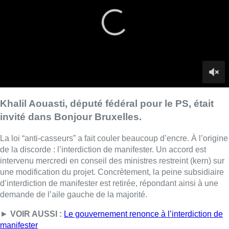
La loi “anti-casseurs” a fait couler beaucoup d’encre. À l’origine
de la discorde : l’interdiction de manifester. Un accord est
intervenu mercredi en conseil des ministres restreint (kern) sur
une modification du projet. Concrètement, la peine subsidiaire
d’interdiction de manifester est retirée, répondant ainsi à une
demande de l’aile gauche de la majorité.
►
VOIR AUSSI :
Le gouvernement renonce à l’interdiction de
manifester
“
C’est une victoire pour tous ceux qui défendent les libertés
“, se
réjouit Khalil Aouasti au micro de BX1. Sans ces modifications
du projet, son parti n’aurait pas voté pour la loi anti-casseurs,
comme l’avait précisé Paul Magnette.
À l’inverse, la comparution immédiate sera réformée avec
l’instauration d’une procédure courte en cinq jours ouvrables.
Cela permettra d’éviter aux malfrats de crimes “
faciles
” de
rester trop longtemps en détention provisoire, et d’être plus
rapidement fixés sur leur peine, explique le député. Il faudra
l’accord de la personne poursuivie pour accélérer la
comparution.