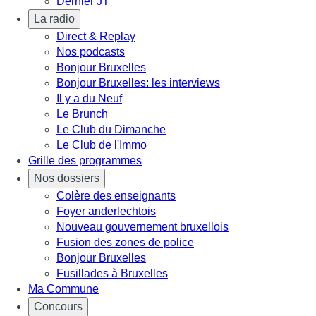
Dernier JT
La radio
Direct & Replay
Nos podcasts
Bonjour Bruxelles
Bonjour Bruxelles: les interviews
Il y a du Neuf
Le Brunch
Le Club du Dimanche
Le Club de l'Immo
Grille des programmes
Nos dossiers
Colère des enseignants
Foyer anderlechtois
Nouveau gouvernement bruxellois
Fusion des zones de police
Bonjour Bruxelles
Fusillades à Bruxelles
Ma Commune
Concours