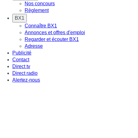
Nos concours
Règlement
BX1
Connaître BX1
Annonces et offres d'emploi
Regarder et écouter BX1
Adresse
Publicité
Contact
Direct tv
Direct radio
Alertez-nous