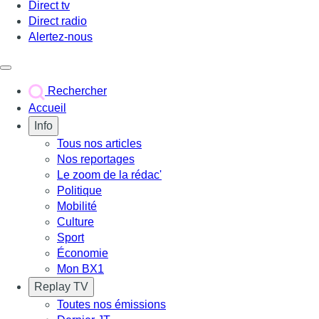
Direct tv
Direct radio
Alertez-nous
Déclencher le menu
Rechercher
Accueil
Info
Tous nos articles
Nos reportages
Le zoom de la rédac'
Politique
Mobilité
Culture
Sport
Économie
Mon BX1
Replay TV
Toutes nos émissions