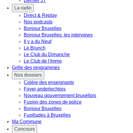
Dernier JT
La radio
Direct & Replay
Nos podcasts
Bonjour Bruxelles
Bonjour Bruxelles: les interviews
Il y a du Neuf
Le Brunch
Le Club du Dimanche
Le Club de l'Immo
Grille des programmes
Nos dossiers
Colère des enseignants
Foyer anderlechtois
Nouveau gouvernement bruxellois
Fusion des zones de police
Bonjour Bruxelles
Fusillades à Bruxelles
Ma Commune
Concours