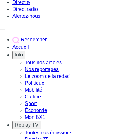
Direct tv
Direct radio
Alertez-nous
Déclencher le menu
Rechercher
Accueil
Info
Tous nos articles
Nos reportages
Le zoom de la rédac'
Politique
Mobilité
Culture
Sport
Économie
Mon BX1
Replay TV
Toutes nos émissions