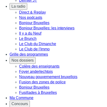
Dernier JT
La radio
Direct & Replay
Nos podcasts
Bonjour Bruxelles
Bonjour Bruxelles: les interviews
Il y a du Neuf
Le Brunch
Le Club du Dimanche
Le Club de l'Immo
Grille des programmes
Nos dossiers
Colère des enseignants
Foyer anderlechtois
Nouveau gouvernement bruxellois
Fusion des zones de police
Bonjour Bruxelles
Fusillades à Bruxelles
Ma Commune
Concours