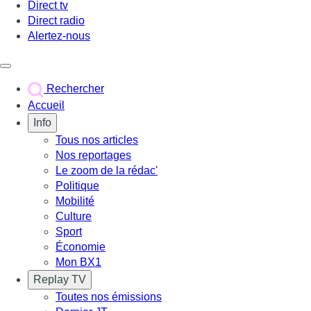
Direct tv
Direct radio
Alertez-nous
Déclencher le menu
Rechercher
Accueil
Info
Tous nos articles
Nos reportages
Le zoom de la rédac'
Politique
Mobilité
Culture
Sport
Économie
Mon BX1
Replay TV
Toutes nos émissions