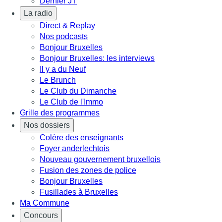
Dernier JT
La radio
Direct & Replay
Nos podcasts
Bonjour Bruxelles
Bonjour Bruxelles: les interviews
Il y a du Neuf
Le Brunch
Le Club du Dimanche
Le Club de l'Immo
Grille des programmes
Nos dossiers
Colère des enseignants
Foyer anderlechtois
Nouveau gouvernement bruxellois
Fusion des zones de police
Bonjour Bruxelles
Fusillades à Bruxelles
Ma Commune
Concours