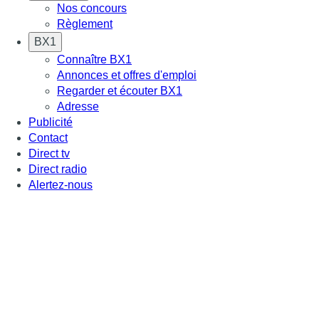
Nos concours
Règlement
BX1
Connaître BX1
Annonces et offres d'emploi
Regarder et écouter BX1
Adresse
Publicité
Contact
Direct tv
Direct radio
Alertez-nous