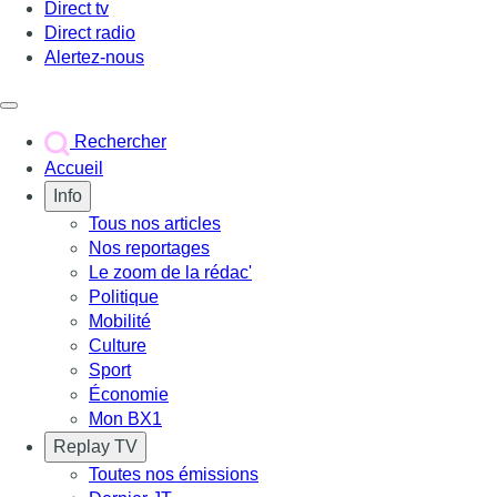
Direct tv
Direct radio
Alertez-nous
Déclencher le menu
Rechercher
Accueil
Info
Tous nos articles
Nos reportages
Le zoom de la rédac'
Politique
Mobilité
Culture
Sport
Économie
Mon BX1
Replay TV
Toutes nos émissions