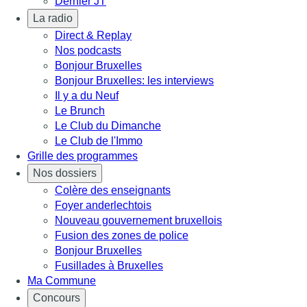
Dernier JT
La radio
Direct & Replay
Nos podcasts
Bonjour Bruxelles
Bonjour Bruxelles: les interviews
Il y a du Neuf
Le Brunch
Le Club du Dimanche
Le Club de l'Immo
Grille des programmes
Nos dossiers
Colère des enseignants
Foyer anderlechtois
Nouveau gouvernement bruxellois
Fusion des zones de police
Bonjour Bruxelles
Fusillades à Bruxelles
Ma Commune
Concours