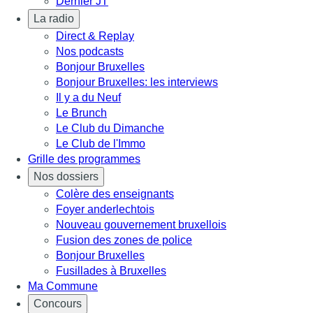
Dernier JT
La radio
Direct & Replay
Nos podcasts
Bonjour Bruxelles
Bonjour Bruxelles: les interviews
Il y a du Neuf
Le Brunch
Le Club du Dimanche
Le Club de l'Immo
Grille des programmes
Nos dossiers
Colère des enseignants
Foyer anderlechtois
Nouveau gouvernement bruxellois
Fusion des zones de police
Bonjour Bruxelles
Fusillades à Bruxelles
Ma Commune
Concours