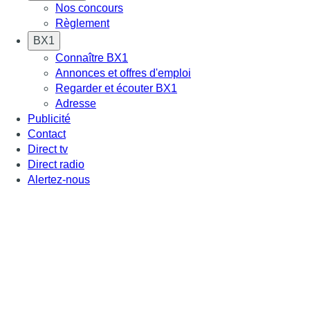
Nos concours
Règlement
BX1
Connaître BX1
Annonces et offres d'emploi
Regarder et écouter BX1
Adresse
Publicité
Contact
Direct tv
Direct radio
Alertez-nous