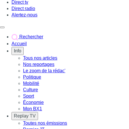
Direct tv
Direct radio
Alertez-nous
Déclencher le menu
Rechercher
Accueil
Info
Tous nos articles
Nos reportages
Le zoom de la rédac'
Politique
Mobilité
Culture
Sport
Économie
Mon BX1
Replay TV
Toutes nos émissions