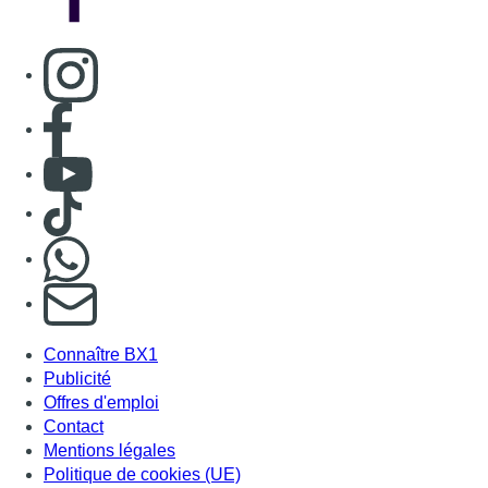
Consulter page Instagram
Consulter page Facebook
Consulter Youtube
Consulter TikTok
Nous rejoindre sur Whatsapp
S'abonner à notre newsletter
Connaître BX1
Publicité
Offres d'emploi
Contact
Mentions légales
Politique de cookies (UE)