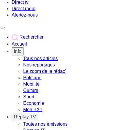
Direct tv
Direct radio
Alertez-nous
Déclencher le menu
Rechercher
Accueil
Info
Tous nos articles
Nos reportages
Le zoom de la rédac'
Politique
Mobilité
Culture
Sport
Économie
Mon BX1
Replay TV
Toutes nos émissions