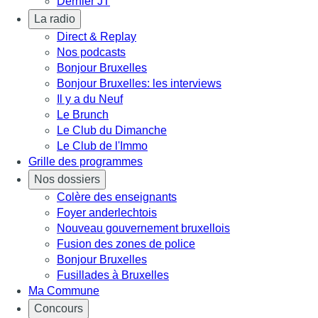
Dernier JT
La radio
Direct & Replay
Nos podcasts
Bonjour Bruxelles
Bonjour Bruxelles: les interviews
Il y a du Neuf
Le Brunch
Le Club du Dimanche
Le Club de l'Immo
Grille des programmes
Nos dossiers
Colère des enseignants
Foyer anderlechtois
Nouveau gouvernement bruxellois
Fusion des zones de police
Bonjour Bruxelles
Fusillades à Bruxelles
Ma Commune
Concours