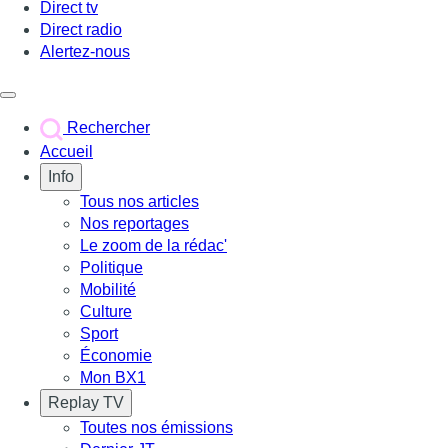
Direct tv
Direct radio
Alertez-nous
Déclencher le menu
Rechercher
Accueil
Info
Tous nos articles
Nos reportages
Le zoom de la rédac'
Politique
Mobilité
Culture
Sport
Économie
Mon BX1
Replay TV
Toutes nos émissions