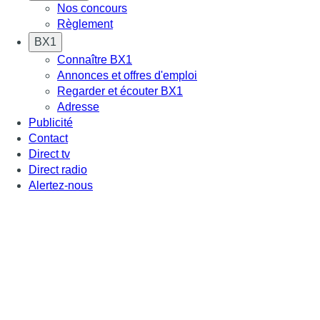
Nos concours
Règlement
BX1
Connaître BX1
Annonces et offres d'emploi
Regarder et écouter BX1
Adresse
Publicité
Contact
Direct tv
Direct radio
Alertez-nous