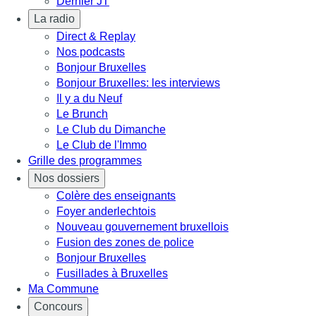
Dernier JT
La radio
Direct & Replay
Nos podcasts
Bonjour Bruxelles
Bonjour Bruxelles: les interviews
Il y a du Neuf
Le Brunch
Le Club du Dimanche
Le Club de l'Immo
Grille des programmes
Nos dossiers
Colère des enseignants
Foyer anderlechtois
Nouveau gouvernement bruxellois
Fusion des zones de police
Bonjour Bruxelles
Fusillades à Bruxelles
Ma Commune
Concours