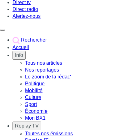
Direct tv
Direct radio
Alertez-nous
Déclencher le menu
Rechercher
Accueil
Info
Tous nos articles
Nos reportages
Le zoom de la rédac'
Politique
Mobilité
Culture
Sport
Économie
Mon BX1
Replay TV
Toutes nos émissions