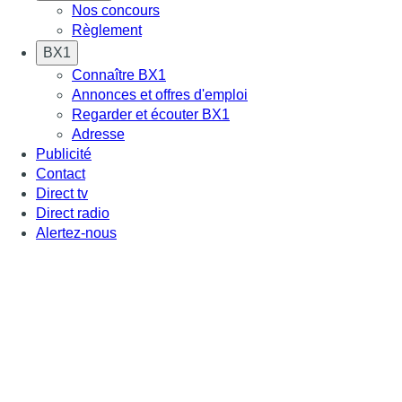
Nos concours
Règlement
BX1
Connaître BX1
Annonces et offres d'emploi
Regarder et écouter BX1
Adresse
Publicité
Contact
Direct tv
Direct radio
Alertez-nous