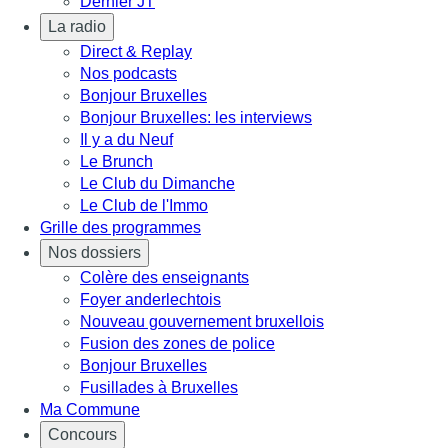
Dernier JT
La radio
Direct & Replay
Nos podcasts
Bonjour Bruxelles
Bonjour Bruxelles: les interviews
Il y a du Neuf
Le Brunch
Le Club du Dimanche
Le Club de l'Immo
Grille des programmes
Nos dossiers
Colère des enseignants
Foyer anderlechtois
Nouveau gouvernement bruxellois
Fusion des zones de police
Bonjour Bruxelles
Fusillades à Bruxelles
Ma Commune
Concours