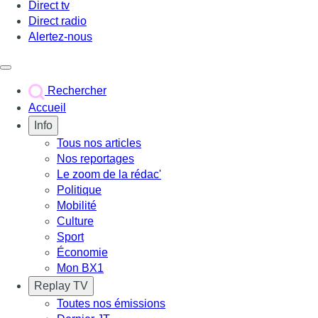
Direct tv
Direct radio
Alertez-nous
Déclencher le menu
Rechercher
Accueil
Info
Tous nos articles
Nos reportages
Le zoom de la rédac'
Politique
Mobilité
Culture
Sport
Économie
Mon BX1
Replay TV
Toutes nos émissions