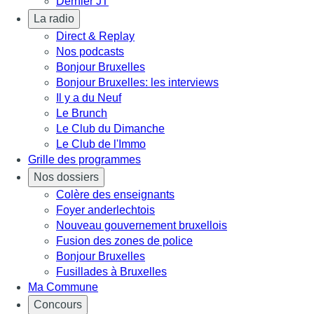
Dernier JT
La radio
Direct & Replay
Nos podcasts
Bonjour Bruxelles
Bonjour Bruxelles: les interviews
Il y a du Neuf
Le Brunch
Le Club du Dimanche
Le Club de l'Immo
Grille des programmes
Nos dossiers
Colère des enseignants
Foyer anderlechtois
Nouveau gouvernement bruxellois
Fusion des zones de police
Bonjour Bruxelles
Fusillades à Bruxelles
Ma Commune
Concours