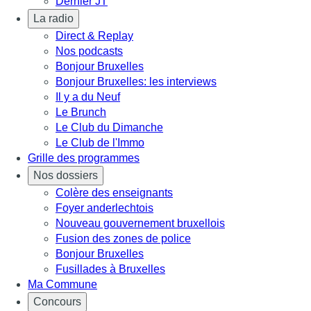
Dernier JT
La radio
Direct & Replay
Nos podcasts
Bonjour Bruxelles
Bonjour Bruxelles: les interviews
Il y a du Neuf
Le Brunch
Le Club du Dimanche
Le Club de l'Immo
Grille des programmes
Nos dossiers
Colère des enseignants
Foyer anderlechtois
Nouveau gouvernement bruxellois
Fusion des zones de police
Bonjour Bruxelles
Fusillades à Bruxelles
Ma Commune
Concours