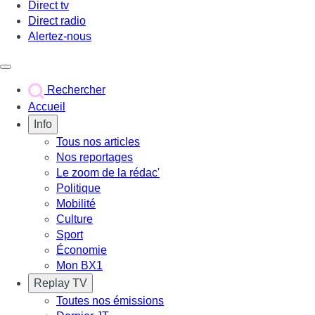
Direct tv
Direct radio
Alertez-nous
Déclencher le menu
Rechercher
Accueil
Info
Tous nos articles
Nos reportages
Le zoom de la rédac'
Politique
Mobilité
Culture
Sport
Économie
Mon BX1
Replay TV
Toutes nos émissions