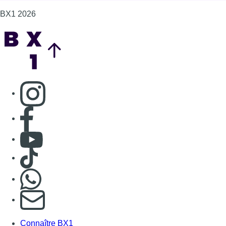
BX1 2026
Back to top
Consulter page Instagram
Consulter page Facebook
Consulter Youtube
Consulter TikTok
Nous rejoindre sur Whatsapp
S'abonner à notre newsletter
Connaître BX1