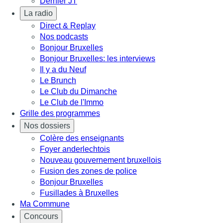
Dernier JT
La radio
Direct & Replay
Nos podcasts
Bonjour Bruxelles
Bonjour Bruxelles: les interviews
Il y a du Neuf
Le Brunch
Le Club du Dimanche
Le Club de l'Immo
Grille des programmes
Nos dossiers
Colère des enseignants
Foyer anderlechtois
Nouveau gouvernement bruxellois
Fusion des zones de police
Bonjour Bruxelles
Fusillades à Bruxelles
Ma Commune
Concours