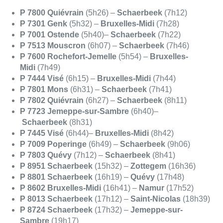
P 7800 Quiévrain
(5h26) –
Schaerbeek
(7h12)
P 7301 Genk
(5h32) –
Bruxelles-Midi
(7h28)
P 7001 Ostende
(5h40)–
Schaerbeek
(7h22)
P 7513 Mouscron
(6h07) –
Schaerbeek
(7h46)
P 7600 Rochefort-Jemelle
(5h54) –
Bruxelles-
Midi
(7h49)
P 7444 Visé
(6h15) –
Bruxelles-Midi
(7h44)
P 7801 Mons
(6h31) –
Schaerbeek
(7h41)
P 7802 Quiévrain
(6h27) –
Schaerbeek
(8h11)
P 7723 Jemeppe-sur-Sambre
(6h40)–
Schaerbeek
(8h31)
P 7445 Visé
(6h44)–
Bruxelles-Midi
(8h42)
P 7009 Poperinge
(6h49) –
Schaerbeek
(9h06)
P 7803
Quévy
(7h12) –
Schaerbeek
(8h41)
P 8951 Schaerbeek
(15h32) –
Zottegem
(16h36)
P 8801 Schaerbeek
(16h19) –
Quévy
(17h48)
P 8602 Bruxelles-Midi
(16h41) –
Namur
(17h52)
P 8013 Schaerbeek
(17h12) –
Saint-Nicolas
(18h39)
P 8724 Schaerbeek
(17h32) –
Jemeppe-sur-
Sambre
(19h17)