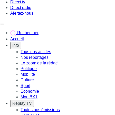
Direct tv
Direct radio
Alertez-nous
Déclencher le menu
Rechercher
Accueil
Info
Tous nos articles
Nos reportages
Le zoom de la rédac'
Politique
Mobilité
Culture
Sport
Économie
Mon BX1
Replay TV
Toutes nos émissions