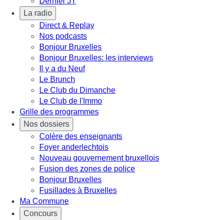
Dernier JT
La radio
Direct & Replay
Nos podcasts
Bonjour Bruxelles
Bonjour Bruxelles: les interviews
Il y a du Neuf
Le Brunch
Le Club du Dimanche
Le Club de l'Immo
Grille des programmes
Nos dossiers
Colère des enseignants
Foyer anderlechtois
Nouveau gouvernement bruxellois
Fusion des zones de police
Bonjour Bruxelles
Fusillades à Bruxelles
Ma Commune
Concours