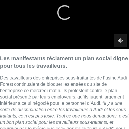
Des travailleurs des entreprises sous-traitantes de l’usine Audi
Forest continuaient de bloquer les entrées du site de
l’entreprise ce mercredi matin. Ils protestent contre le plan
social présenté par leurs employeurs, qu’ils jugent largement
inférieur à celui négocié pour le personnel d’Audi. “
Il y a une
sorte de discrimination entre les travailleurs d’Audi et les sous-
traitants, ce n’est pas juste. Tout ce que nous demandons, c’est
un bon plan social pour les travailleurs sous-traitants, et
pourquoi pas le même que celui des travailleurs d’Audi
“, nous
explique le délégué CSC de Rhenus Automotive, Joachim
Malpico.
Les manifestants ont néanmoins dû lever le blocage suite à
l’intervention de huissiers sur le coup de midi. Face à la
menace d’astreintes de 500€ par personne et par infraction, les
sous-traitants ont suspendu leur action, mais les syndicats ont
décidé d’introduire un recours avec l’objectif de reprendre le
blocage.
Ce mardi, le porte-parole d’Audi Brussels, Peter D’hoore, a
déploré “l’agressivité” de certaines personnes présentes. Les