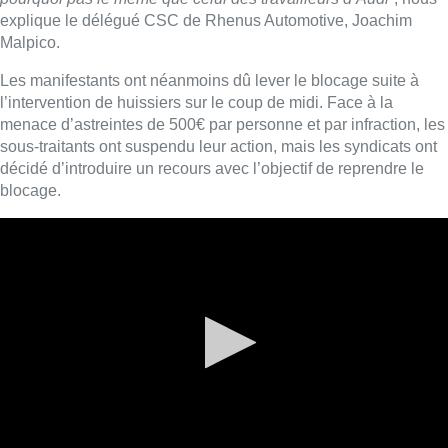
travailleurs des entreprises sous-traitantes “
ont empêché –
dans certains cas sous la menace – les collaborateurs d’Audi
Brussels d’accéder à l’usine, entravant ainsi le démarrage de
la production prévue
“, a-t-il regretté. Selon le porte-parole, des
portes d’accès ont été forcées et endommagées, tandis que la
session d’information destinée aux travailleurs d’Audi dans le
cadre de leur recherche d’emploi a dû être annulée.
L’usine bruxelloise d’Audi fermera ses portes le 28 février, mais
le syndicats annoncent d’ores-et-déjà qu’ils n’arrêtront pas
leurs actions après cette date butoir “
tant qu’il n’y a pas un plan
social digne pour tous les travailleurs
“.
Plus de 1.000 personnes travaillent chez les différents sous-
traitants d’Audi Brussels, soit autant d’emplois concernés par la
restructuration, en plus des 3.000 travailleurs d’Audi.
■ Reportage de Simon Breem, Louise Michel Van Zuylen,
Thibault Rommens et Stéphanie Mira
Lire aussi :