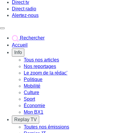
Direct tv
Direct radio
Alertez-nous
Déclencher le menu
Rechercher
Accueil
Info
Tous nos articles
Nos reportages
Le zoom de la rédac'
Politique
Mobilité
Culture
Sport
Économie
Mon BX1
Replay TV
Toutes nos émissions