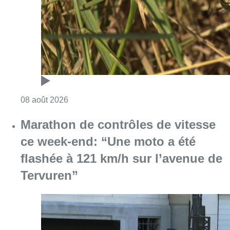
Consulter l'article "Marathon de contrôles d
08 août 2026
Partager l'article
Facebook
Twitter
WhatsApp
Share
19 février 2025
- 12h54
Modifié le
20 février 2025
- 06h46
Audi Brussels
News
Reportages