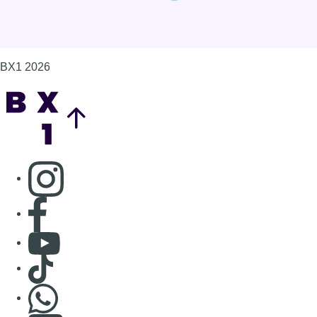
BX1 2026
Back to top
Consulter page Instagram
Consulter page Facebook
Consulter Youtube
Consulter TikTok
Nous rejoindre sur Whatsapp