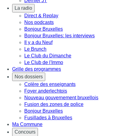
Dernier JT
La radio
Direct & Replay
Nos podcasts
Bonjour Bruxelles
Bonjour Bruxelles: les interviews
Il y a du Neuf
Le Brunch
Le Club du Dimanche
Le Club de l'Immo
Grille des programmes
Nos dossiers
Colère des enseignants
Foyer anderlechtois
Nouveau gouvernement bruxellois
Fusion des zones de police
Bonjour Bruxelles
Fusillades à Bruxelles
Ma Commune
Concours