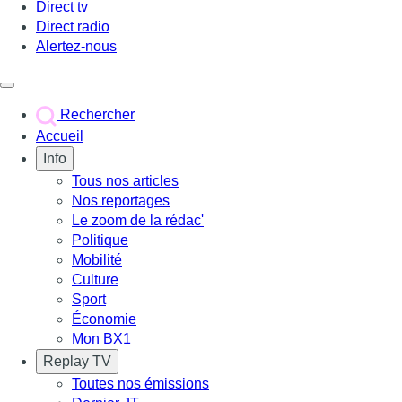
Direct tv
Direct radio
Alertez-nous
Déclencher le menu
Rechercher
Accueil
Info
Tous nos articles
Nos reportages
Le zoom de la rédac'
Politique
Mobilité
Culture
Sport
Économie
Mon BX1
Replay TV
Toutes nos émissions