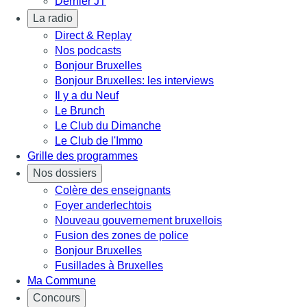
Dernier JT
La radio
Direct & Replay
Nos podcasts
Bonjour Bruxelles
Bonjour Bruxelles: les interviews
Il y a du Neuf
Le Brunch
Le Club du Dimanche
Le Club de l'Immo
Grille des programmes
Nos dossiers
Colère des enseignants
Foyer anderlechtois
Nouveau gouvernement bruxellois
Fusion des zones de police
Bonjour Bruxelles
Fusillades à Bruxelles
Ma Commune
Concours