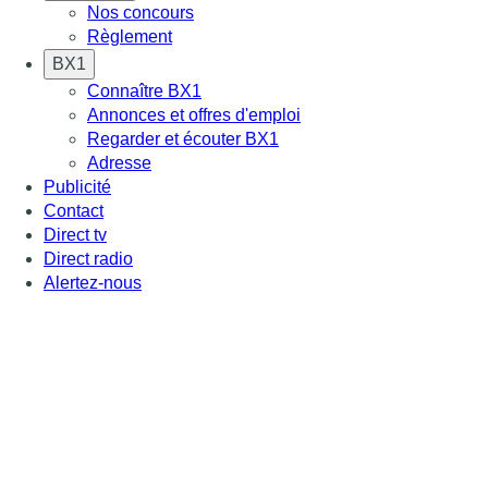
Nos concours
Règlement
BX1
Connaître BX1
Annonces et offres d'emploi
Regarder et écouter BX1
Adresse
Publicité
Contact
Direct tv
Direct radio
Alertez-nous