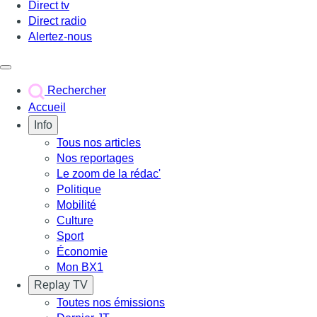
Direct tv
Direct radio
Alertez-nous
Déclencher le menu
Rechercher
Accueil
Info
Tous nos articles
Nos reportages
Le zoom de la rédac'
Politique
Mobilité
Culture
Sport
Économie
Mon BX1
Replay TV
Toutes nos émissions