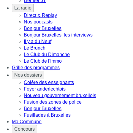
Dernier JT
La radio
Direct & Replay
Nos podcasts
Bonjour Bruxelles
Bonjour Bruxelles: les interviews
Il y a du Neuf
Le Brunch
Le Club du Dimanche
Le Club de l'Immo
Grille des programmes
Nos dossiers
Colère des enseignants
Foyer anderlechtois
Nouveau gouvernement bruxellois
Fusion des zones de police
Bonjour Bruxelles
Fusillades à Bruxelles
Ma Commune
Concours