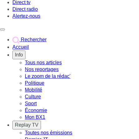
Direct tv
Direct radio
Alertez-nous
Déclencher le menu
Rechercher
Accueil
Info
Tous nos articles
Nos reportages
Le zoom de la rédac'
Politique
Mobilité
Culture
Sport
Économie
Mon BX1
Replay TV
Toutes nos émissions