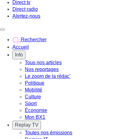
Direct tv
Direct radio
Alertez-nous
Déclencher le menu
Rechercher
Accueil
Info
Tous nos articles
Nos reportages
Le zoom de la rédac'
Politique
Mobilité
Culture
Sport
Économie
Mon BX1
Replay TV
Toutes nos émissions