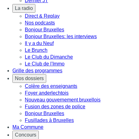
Dernier JT
La radio
Direct & Replay
Nos podcasts
Bonjour Bruxelles
Bonjour Bruxelles: les interviews
Il y a du Neuf
Le Brunch
Le Club du Dimanche
Le Club de l'Immo
Grille des programmes
Nos dossiers
Colère des enseignants
Foyer anderlechtois
Nouveau gouvernement bruxellois
Fusion des zones de police
Bonjour Bruxelles
Fusillades à Bruxelles
Ma Commune
Concours