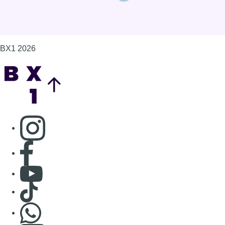
BX1 2026
Back to top
Consulter page Instagram
Consulter page Facebook
Consulter Youtube
Consulter TikTok
Nous rejoindre sur Whatsapp