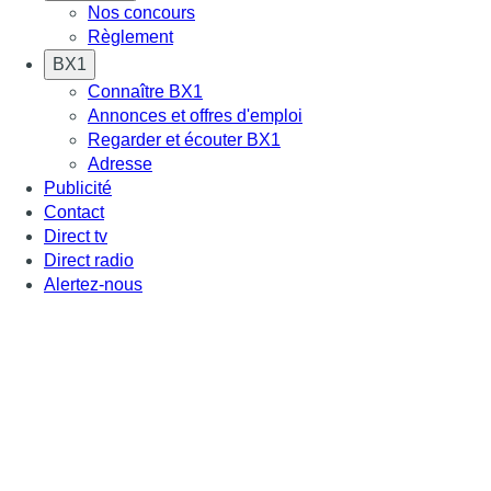
Nos concours
Règlement
BX1
Connaître BX1
Annonces et offres d'emploi
Regarder et écouter BX1
Adresse
Publicité
Contact
Direct tv
Direct radio
Alertez-nous