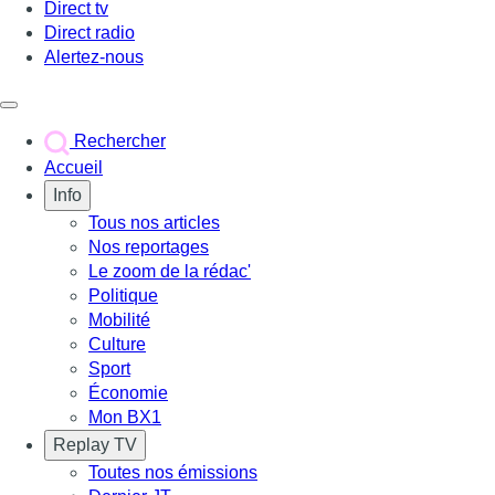
Direct tv
Direct radio
Alertez-nous
Déclencher le menu
Rechercher
Accueil
Info
Tous nos articles
Nos reportages
Le zoom de la rédac'
Politique
Mobilité
Culture
Sport
Économie
Mon BX1
Replay TV
Toutes nos émissions