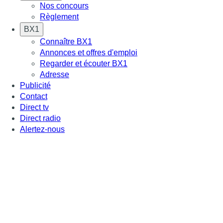
Nos concours
Règlement
BX1
Connaître BX1
Annonces et offres d'emploi
Regarder et écouter BX1
Adresse
Publicité
Contact
Direct tv
Direct radio
Alertez-nous