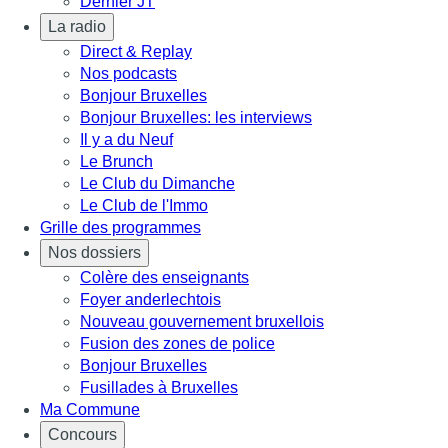
Dernier JT
La radio
Direct & Replay
Nos podcasts
Bonjour Bruxelles
Bonjour Bruxelles: les interviews
Il y a du Neuf
Le Brunch
Le Club du Dimanche
Le Club de l'Immo
Grille des programmes
Nos dossiers
Colère des enseignants
Foyer anderlechtois
Nouveau gouvernement bruxellois
Fusion des zones de police
Bonjour Bruxelles
Fusillades à Bruxelles
Ma Commune
Concours