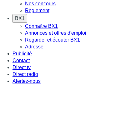
Nos concours
Règlement
BX1
Connaître BX1
Annonces et offres d'emploi
Regarder et écouter BX1
Adresse
Publicité
Contact
Direct tv
Direct radio
Alertez-nous