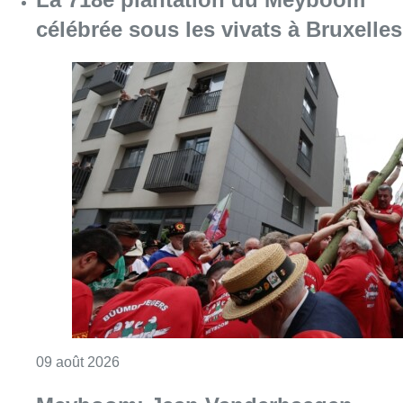
Consulter l'article "La 718e plantation du M
09 août 2026
Meyboom: Jean Vanderhaegen
passe le flambeau aux jeunes
Bûûmdroegers