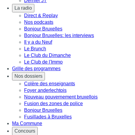
Dernier JT
La radio
Direct & Replay
Nos podcasts
Bonjour Bruxelles
Bonjour Bruxelles: les interviews
Il y a du Neuf
Le Brunch
Le Club du Dimanche
Le Club de l'Immo
Grille des programmes
Nos dossiers
Colère des enseignants
Foyer anderlechtois
Nouveau gouvernement bruxellois
Fusion des zones de police
Bonjour Bruxelles
Fusillades à Bruxelles
Ma Commune
Concours