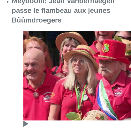
Consulter l'article "Meyboom: Jean Vander
09 août 2026
Partager l'article
Facebook
Twitter
WhatsApp
Share
03 janvier 2024
- 18h16
Économie
News
Offres d’emploi