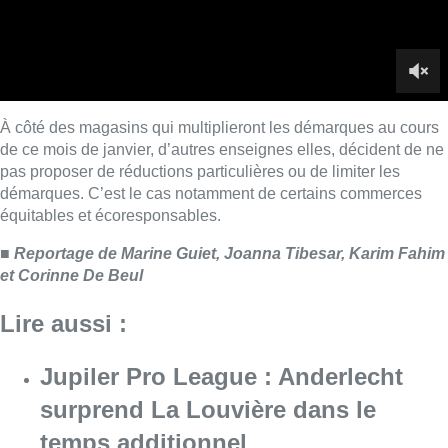
et Corinne De Beul
Lire aussi :
Jupiler Pro League : Anderlecht
surprend La Louvière dans le
temps additionnel