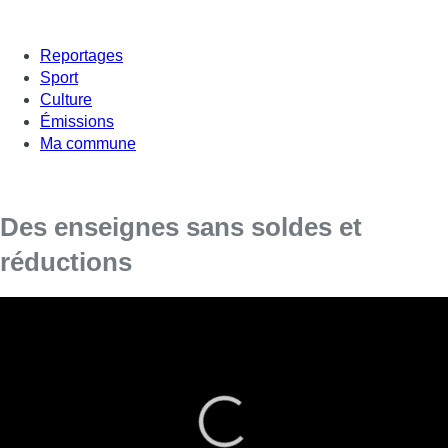
Reportages
Sport
Culture
Émissions
Ma commune
Des enseignes sans soldes et
réductions
À côté des magasins qui multiplieront les démarques au cours
de ce mois de janvier, d’autres enseignes elles, décident de ne
pas proposer de réductions particulières ou de limiter les
démarques. C’est le cas notamment de certains commerces
équitables et écoresponsables.
■
Reportage de Marine Guiet, Joanna Tibesar, Karim Fahim