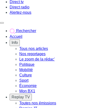
Direct tv
Direct radio
Alertez-nous
Déclencher le menu
Rechercher
Accueil
Info
Tous nos articles
Nos reportages
Le zoom de la rédac'
Politique
Mobilité
Culture
Sport
Économie
Mon BX1
Replay TV
Toutes nos émissions