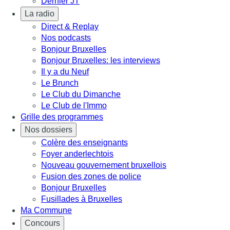
Dernier JT
La radio
Direct & Replay
Nos podcasts
Bonjour Bruxelles
Bonjour Bruxelles: les interviews
Il y a du Neuf
Le Brunch
Le Club du Dimanche
Le Club de l'Immo
Grille des programmes
Nos dossiers
Colère des enseignants
Foyer anderlechtois
Nouveau gouvernement bruxellois
Fusion des zones de police
Bonjour Bruxelles
Fusillades à Bruxelles
Ma Commune
Concours