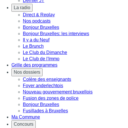
Dernier JT
La radio
Direct & Replay
Nos podcasts
Bonjour Bruxelles
Bonjour Bruxelles: les interviews
Il y a du Neuf
Le Brunch
Le Club du Dimanche
Le Club de l'Immo
Grille des programmes
Nos dossiers
Colère des enseignants
Foyer anderlechtois
Nouveau gouvernement bruxellois
Fusion des zones de police
Bonjour Bruxelles
Fusillades à Bruxelles
Ma Commune
Concours