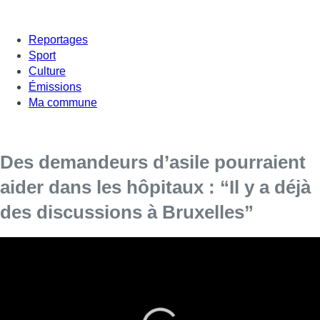
Reportages
Sport
Culture
Émissions
Ma commune
Des demandeurs d’asile pourraient
aider dans les hôpitaux : “Il y a déjà
des discussions à Bruxelles”
Environ 200 demandeurs d’asile pourraient entrer en ligne
de compte pour un emploi dans les soins de santé,
ressort-il d’une enquête menée par Fedasil à la demande
du secrétaire d’État à l’Asile et la Migration, Sammy Mahdi
(CD&V) et citée dans les titres Sudpresse lundi.