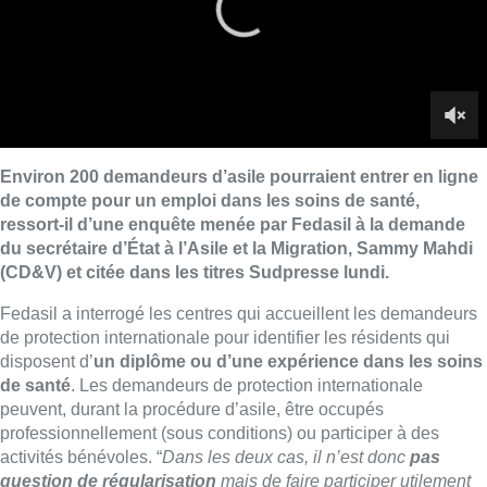
Fedasil a interrogé les centres qui accueillent les demandeurs
de protection internationale pour identifier les résidents qui
disposent d’
un diplôme ou d’une expérience dans les soins
de santé
. Les demandeurs de protection internationale
peuvent, durant la procédure d’asile, être occupés
professionnellement (sous conditions) ou participer à des
activités bénévoles. “
Dans les deux cas, il n’est donc
pas
question de régularisation
mais de faire participer utilement
les personnes concernées à la société”
, explique le secrétaire
d’Etat.
La plupart de ces personnes sont des
femmes de moins de 35
ans
qui ont accompli des tâches dans le secteur des soins de
santé, des soins obstétriques ou des soins infirmiers dans leur
pays d’origine. Un peu moins de 50 % ont obtenu un diplôme
approprié il y a moins de 5 ans ; l’autre moitié a une expérience
professionnelle de plus de 5 ans.
“Ces personnes sont disponibles”