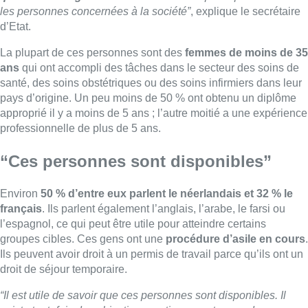
Environ
50 % d’entre eux parlent le néerlandais et 32 % le
français
. Ils parlent également l’anglais, l’arabe, le farsi ou
l’espagnol, ce qui peut être utile pour atteindre certains
groupes cibles. Ces gens ont une
procédure d’asile en cours
.
Ils peuvent avoir droit à un permis de travail parce qu’ils ont un
droit de séjour temporaire.
“Il est utile de savoir que ces personnes sont disponibles. Il
existe toutefois des objections pratiques en termes de
reconnaissance des diplômes et de déploiement sur les lieux
de travail où il y a déjà une surcharge”
, précise le secrétaire
d’État. Il a demandé à ses services d’examiner si les
demandeurs d’asile peuvent être mobilisés comme volontaires
dans les centres de vaccination.
“Il y a déjà des discussions avec les autorités bruxelloises, et
on va voir qui sont les personnes qu’on peut activer, et le plus
rapidement possible, sans toute cette bureaucratie qui peut
nous ralentir”
, rapporte Sammy Mahdi sur BX1+.
(avec Belga)
■ Interview de
Sammy Mahdi
(CD&V), secrétaire d’État à