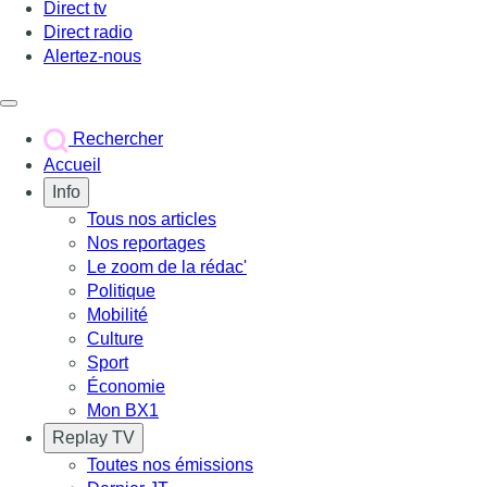
Direct tv
Direct radio
Alertez-nous
Déclencher le menu
Rechercher
Accueil
Info
Tous nos articles
Nos reportages
Le zoom de la rédac'
Politique
Mobilité
Culture
Sport
Économie
Mon BX1
Replay TV
Toutes nos émissions