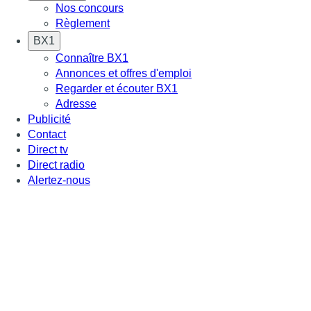
Nos concours
Règlement
BX1
Connaître BX1
Annonces et offres d'emploi
Regarder et écouter BX1
Adresse
Publicité
Contact
Direct tv
Direct radio
Alertez-nous